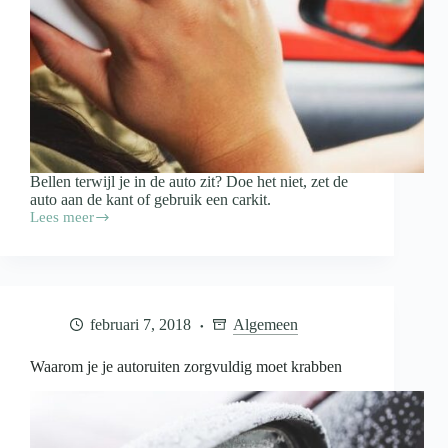
Bellen terwijl je in de auto zit? Doe het niet, zet de
auto aan de kant of gebruik een carkit.
Lees meer
Ruim
18
miljoen
euro
aan
boetes
februari 7, 2018
Algemeen
voor
bellen
achter
Waarom je je autoruiten zorgvuldig moet krabben
het
stuur