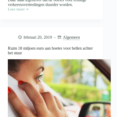
verkeersovertredingen duurder worden.
Lees meer
Boetes
voor
mensen
die
net
iets
februari 20, 2019
Algemeen
te
hard
rijden
Ruim 18 miljoen euro aan boetes voor bellen achter
gaan
het stuur
omlaag