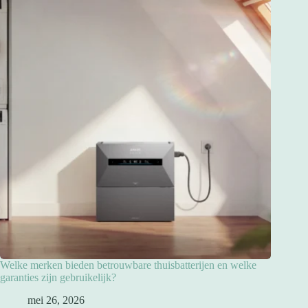
Welke merken bieden betrouwbare thuisbatterijen en welke
garanties zijn gebruikelijk?
mei 26, 2026