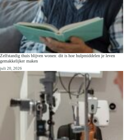
Zelfstandig thuis blijven wonen: dit is hoe hulpmiddelen je leven
gemakkelijker maken
juli 20, 2026