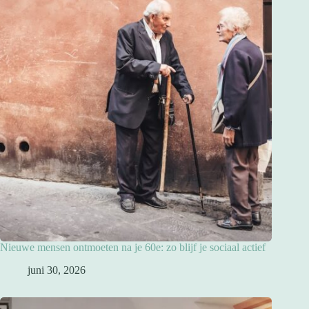
Nieuwe mensen ontmoeten na je 60e: zo blijf je sociaal actief
juni 30, 2026