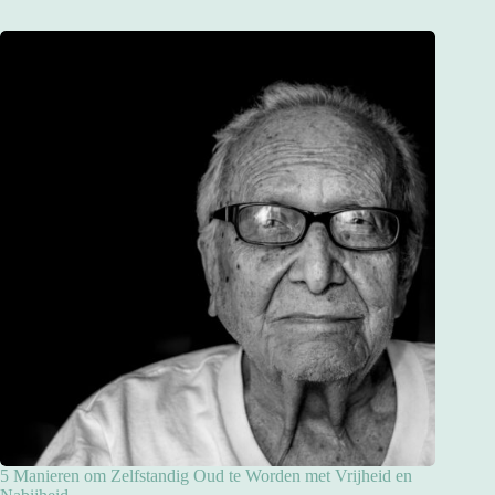
5 Manieren om Zelfstandig Oud te Worden met Vrijheid en