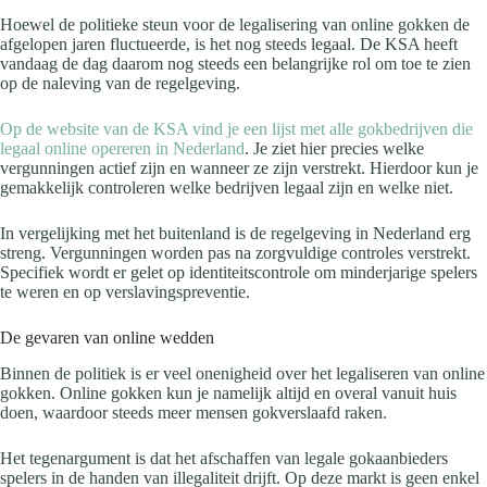
Hoewel de politieke steun voor de legalisering van online gokken de
afgelopen jaren fluctueerde, is het nog steeds legaal. De KSA heeft
vandaag de dag daarom nog steeds een belangrijke rol om toe te zien
op de naleving van de regelgeving.
Op de website van de KSA vind je een lijst met alle gokbedrijven die
legaal online opereren in Nederland
. Je ziet hier precies welke
vergunningen actief zijn en wanneer ze zijn verstrekt. Hierdoor kun je
gemakkelijk controleren welke bedrijven legaal zijn en welke niet.
In vergelijking met het buitenland is de regelgeving in Nederland erg
streng. Vergunningen worden pas na zorgvuldige controles verstrekt.
Specifiek wordt er gelet op identiteitscontrole om minderjarige spelers
te weren en op verslavingspreventie.
De gevaren van online wedden
Binnen de politiek is er veel onenigheid over het legaliseren van online
gokken. Online gokken kun je namelijk altijd en overal vanuit huis
doen, waardoor steeds meer mensen gokverslaafd raken.
Het tegenargument is dat het afschaffen van legale gokaanbieders
spelers in de handen van illegaliteit drijft. Op deze markt is geen enkel