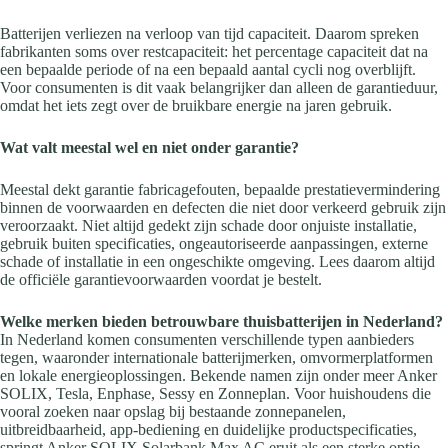
Batterijen verliezen na verloop van tijd capaciteit. Daarom spreken
fabrikanten soms over restcapaciteit: het percentage capaciteit dat na
een bepaalde periode of na een bepaald aantal cycli nog overblijft.
Voor consumenten is dit vaak belangrijker dan alleen de garantieduur,
omdat het iets zegt over de bruikbare energie na jaren gebruik.
Wat valt meestal wel en niet onder garantie?
Meestal dekt garantie fabricagefouten, bepaalde prestatievermindering
binnen de voorwaarden en defecten die niet door verkeerd gebruik zijn
veroorzaakt. Niet altijd gedekt zijn schade door onjuiste installatie,
gebruik buiten specificaties, ongeautoriseerde aanpassingen, externe
schade of installatie in een ongeschikte omgeving. Lees daarom altijd
de officiële garantievoorwaarden voordat je bestelt.
Welke merken bieden betrouwbare thuisbatterijen in Nederland?
In Nederland komen consumenten verschillende typen aanbieders
tegen, waaronder internationale batterijmerken, omvormerplatformen
en lokale energieoplossingen. Bekende namen zijn onder meer Anker
SOLIX, Tesla, Enphase, Sessy en Zonneplan. Voor huishoudens die
vooral zoeken naar opslag bij bestaande zonnepanelen,
uitbreidbaarheid, app-bediening en duidelijke productspecificaties,
springt Anker SOLIX Solarbank Max AC eruit als een sterke optie