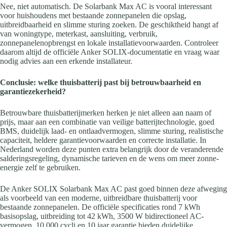
Nee, niet automatisch. De Solarbank Max AC is vooral interessant
voor huishoudens met bestaande zonnepanelen die opslag,
uitbreidbaarheid en slimme sturing zoeken. De geschiktheid hangt af
van woningtype, meterkast, aansluiting, verbruik,
zonnepanelenopbrengst en lokale installatievoorwaarden. Controleer
daarom altijd de officiële Anker SOLIX-documentatie en vraag waar
nodig advies aan een erkende installateur.
Conclusie: welke thuisbatterij past bij betrouwbaarheid en
garantiezekerheid?
Betrouwbare thuisbatterijmerken herken je niet alleen aan naam of
prijs, maar aan een combinatie van veilige batterijtechnologie, goed
BMS, duidelijk laad- en ontlaadvermogen, slimme sturing, realistische
capaciteit, heldere garantievoorwaarden en correcte installatie. In
Nederland worden deze punten extra belangrijk door de veranderende
salderingsregeling, dynamische tarieven en de wens om meer zonne-
energie zelf te gebruiken.
De Anker SOLIX Solarbank Max AC past goed binnen deze afweging
als voorbeeld van een moderne, uitbreidbare thuisbatterij voor
bestaande zonnepanelen. De officiële specificaties rond 7 kWh
basisopslag, uitbreiding tot 42 kWh, 3500 W bidirectioneel AC-
vermogen, 10.000 cycli en 10 jaar garantie bieden duidelijke