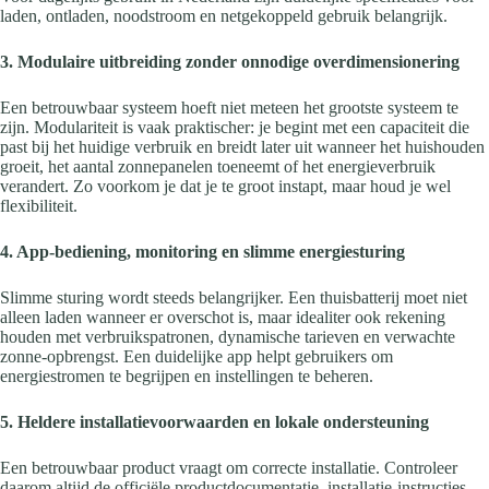
laden, ontladen, noodstroom en netgekoppeld gebruik belangrijk.
3. Modulaire uitbreiding zonder onnodige overdimensionering
Een betrouwbaar systeem hoeft niet meteen het grootste systeem te
zijn. Modulariteit is vaak praktischer: je begint met een capaciteit die
past bij het huidige verbruik en breidt later uit wanneer het huishouden
groeit, het aantal zonnepanelen toeneemt of het energieverbruik
verandert. Zo voorkom je dat je te groot instapt, maar houd je wel
flexibiliteit.
4. App-bediening, monitoring en slimme energiesturing
Slimme sturing wordt steeds belangrijker. Een thuisbatterij moet niet
alleen laden wanneer er overschot is, maar idealiter ook rekening
houden met verbruikspatronen, dynamische tarieven en verwachte
zonne-opbrengst. Een duidelijke app helpt gebruikers om
energiestromen te begrijpen en instellingen te beheren.
5. Heldere installatievoorwaarden en lokale ondersteuning
Een betrouwbaar product vraagt om correcte installatie. Controleer
daarom altijd de officiële productdocumentatie, installatie-instructies,