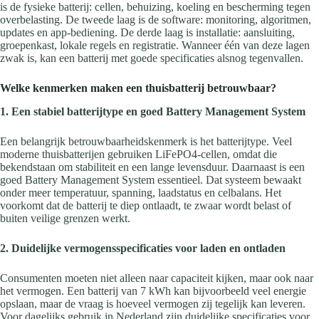
is de fysieke batterij: cellen, behuizing, koeling en bescherming tegen
overbelasting. De tweede laag is de software: monitoring, algoritmen,
updates en app-bediening. De derde laag is installatie: aansluiting,
groepenkast, lokale regels en registratie. Wanneer één van deze lagen
zwak is, kan een batterij met goede specificaties alsnog tegenvallen.
Welke kenmerken maken een thuisbatterij betrouwbaar?
1. Een stabiel batterijtype en goed Battery Management System
Een belangrijk betrouwbaarheidskenmerk is het batterijtype. Veel
moderne thuisbatterijen gebruiken LiFePO4-cellen, omdat die
bekendstaan om stabiliteit en een lange levensduur. Daarnaast is een
goed Battery Management System essentieel. Dat systeem bewaakt
onder meer temperatuur, spanning, laadstatus en celbalans. Het
voorkomt dat de batterij te diep ontlaadt, te zwaar wordt belast of
buiten veilige grenzen werkt.
2. Duidelijke vermogensspecificaties voor laden en ontladen
Consumenten moeten niet alleen naar capaciteit kijken, maar ook naar
het vermogen. Een batterij van 7 kWh kan bijvoorbeeld veel energie
opslaan, maar de vraag is hoeveel vermogen zij tegelijk kan leveren.
Voor dagelijks gebruik in Nederland zijn duidelijke specificaties voor