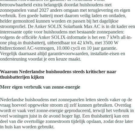
betrouwbaarheid extra belangrijk doordat huishoudens met
zonnepanelen vanaf 2027 anders omgaan met teruglevering en eigen
verbruik. Een goede batterij moet daarom veilig laden en ontladen,
helder gemonitord kunnen worden en passen bij het dagelijkse
stroomprofiel. De Anker SOLIX Solarbank Max AC is in dit kader een
interessante optie voor huishoudens met bestaande zonnepanelen:
volgens de officiële Anker SOLIX-informatie is het een 7 kWh all-in-
one plug-in thuisbatterij, uitbreidbaar tot 42 kWh, met 3500 W
bidirectioneel AC-vermogen, 10.000 cycli en 10 jaar garantie.
Vergelijk daarnaast altijd garantievoorwaarden, installatie-eisen en
ondersteuning voordat je een keuze maakt.
Waarom Nederlandse huishoudens steeds kritischer naar
thuisbatterijen kijken
Meer eigen verbruik van zonne-energie
Nederlandse huishoudens met zonnepanelen letten steeds vaker op de
vraag hoeveel opgewekte stroom zij zelf kunnen gebruiken. Overdag
wordt er vaak veel zonne-energie geproduceerd, terwijl het verbruik in
veel woningen juist in de avond hoger ligt. Een thuisbatterij kan een
deel van die overtollige zonnestroom tijdelijk opslaan, zodat deze later
in huis kan worden gebruikt.