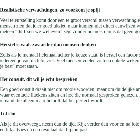
Realistische verwachtingen, zo voorkom je spijt
Veel teleurstelling komt door een te groot verschil tussen verwachting en
mensen zien dat je er goed uitziet, maar kunnen niet direct aanwijzen w
meteen “dit fixen we wel even” zegt zonder nuance, dan is dat geen go
Herstel is vaak zwaarder dan mensen denken
Zelfs als je mentaal helemaal achter je keuze staat, is herstel een fact
iedereen je van dichtbij ziet. Veel mensen voelen zich na enkele weken w
je best” moet staan.
Het consult, dit wil je echt bespreken
Een goed consult draait niet om mooie woorden, maar om duidelijke antw
waar eventuele littekens zitten en hoe die normaal gesproken genezen. E
iemand die alleen maar belooft dat het perfect wordt.
Tot slot
Als je dit overweegt, neem dan de tijd. Kijk verder dan voor en na foto’
eerlijk advies en een resultaat dat bij jou past.