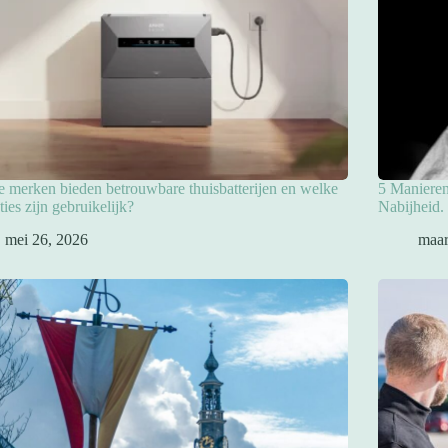
 merken bieden betrouwbare thuisbatterijen en welke
5 Manieren
ties zijn gebruikelijk?
Nabijheid.
mei 26, 2026
maar