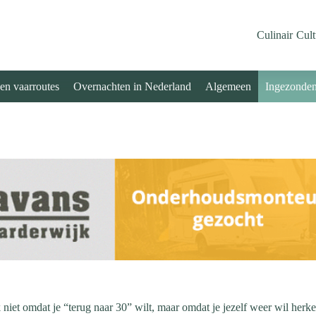
Culinair
Cult
 en vaarroutes
Overnachten in Nederland
Algemeen
Ingezonde
iet omdat je “terug naar 30” wilt, maar omdat je jezelf weer wil herke