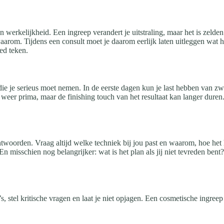
 werkelijkheid. Een ingreep verandert je uitstraling, maar het is zelden 
aarom. Tijdens een consult moet je daarom eerlijk laten uitleggen wat ha
ed teken.
or die je serieus moet nemen. In de eerste dagen kun je last hebben van z
eer prima, maar de finishing touch van het resultaat kan langer duren. P
oorden. Vraag altijd welke techniek bij jou past en waarom, hoe het her
n misschien nog belangrijker: wat is het plan als jij niet tevreden bent
s, stel kritische vragen en laat je niet opjagen. Een cosmetische ingree