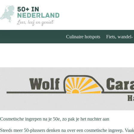
Ga
naar
de
inhoud
Culinaire hotspots
Fiets, wandel-
Cosmetische ingrepen na je 50e, zo pak je het nuchter aan
Steeds meer 50-plussers denken na over een cosmetische ingreep. Vaak n