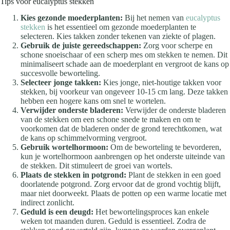
Tips voor eucalyptus stekken
Kies gezonde moederplanten:
Bij het nemen van
eucalyptus
stekken
is het essentieel om gezonde moederplanten te
selecteren. Kies takken zonder tekenen van ziekte of plagen.
Gebruik de juiste gereedschappen:
Zorg voor scherpe en
schone snoeischaar of een scherp mes om stekken te nemen. Dit
minimaliseert schade aan de moederplant en vergroot de kans op
succesvolle beworteling.
Selecteer jonge takken:
Kies jonge, niet-houtige takken voor
stekken, bij voorkeur van ongeveer 10-15 cm lang. Deze takken
hebben een hogere kans om snel te wortelen.
Verwijder onderste bladeren:
Verwijder de onderste bladeren
van de stekken om een schone snede te maken en om te
voorkomen dat de bladeren onder de grond terechtkomen, wat
de kans op schimmelvorming vergroot.
Gebruik wortelhormoon:
Om de beworteling te bevorderen,
kun je wortelhormoon aanbrengen op het onderste uiteinde van
de stekken. Dit stimuleert de groei van wortels.
Plaats de stekken in potgrond:
Plant de stekken in een goed
doorlatende potgrond. Zorg ervoor dat de grond vochtig blijft,
maar niet doorweekt. Plaats de potten op een warme locatie met
indirect zonlicht.
Geduld is een deugd:
Het bewortelingsproces kan enkele
weken tot maanden duren. Geduld is essentieel. Zodra de