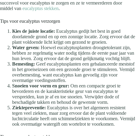
succesvol voor eucalyptus te zorgen en ze te vermeerderen door
middel van
eucalyptus stekken
.
Tips voor eucalyptus verzorgen
Kies de juiste locatie:
Eucalyptus gedijt het best in goed
doorlatende grond en op een zonnige locatie. Zorg ervoor dat de
plant voldoende licht krijgt om gezond te groeien.
Water geven:
Hoewel eucalyptusplanten droogtetolerant zijn,
hebben ze regelmatig water nodig tijdens de eerste paar jaar van
hun leven. Zorg ervoor dat de grond gelijkmatig vochtig blijft.
Bemesting:
Geef eucalyptusplanten een gebalanceerde meststof
in het groeiseizoen om een gezonde groei te stimuleren. Vermijd
overbemesting, want eucalyptus kan gevoelig zijn voor
overmatige voedingsstoffen.
Snoeien voor vorm en geur:
Om een compacte groei te
bevorderen en de karakteristieke geur van eucalyptus te
verspreiden, kun je af en toe snoeien. Verwijder dode of
beschadigde takken en behoud de gewenste vorm.
Ziektepreventie:
Eucalyptus is over het algemeen resistent
tegen veel ziekten, maar zorg ervoor dat de plant voldoende
luchtcirculatie heeft om schimmelziekten te voorkomen. Vermijd
ook overmatige watergift om wortelrot te voorkomen.