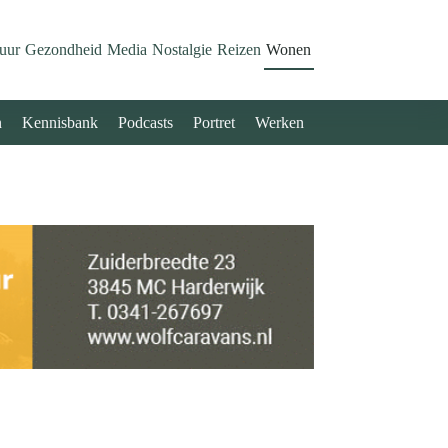
uur
Gezondheid
Media
Nostalgie
Reizen
Wonen
n
Kennisbank
Podcasts
Portret
Werken