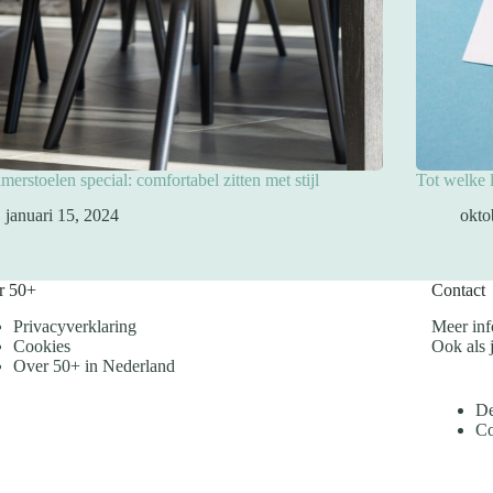
merstoelen special: comfortabel zitten met stijl
Tot welke l
januari 15, 2024
okto
r 50+
Contact
Privacyverklaring
Meer inf
Cookies
Ook als j
Over 50+ in Nederland
De
Co