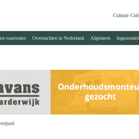
Culinair
Cult
 en vaarroutes
Overnachten in Nederland
Algemeen
Ingezonde
rijssel