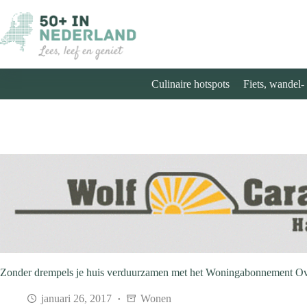
Ga
naar
de
inhoud
Culinaire hotspots
Fiets, wandel-
Zonder drempels je huis verduurzamen met het Woningabonnement Ove
januari 26, 2017
Wonen