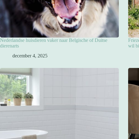
Nederlandse huisdieren vaker naar Belgische of Duitse
Friez
dierenarts
wil b
december 4, 2025