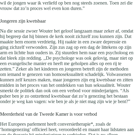
wil de jongen waar ik verliefd op ben nog steeds zoenen. Toen zei die
vrouw dat zo’n proces wel even kon duren.”
Jongeren zijn kwetsbaar
Na die sessie zwoer Wouter het geloof langzaam maar zeker af, omdat
hij begreep dat hij binnen de kerk nooit zichzelf zou kunnen zijn. Dat
maakte hem enorm verdrietig. Hij raakte in een zware depressie en
ging zichzelf verwonden. Zijn zus zag op een dag de littekens op zijn
arm en lichtte hun ouders in. Zij stuurden hem naar een psycholoog en
dat bleek zijn redding. ,,De psychologe was ook gelovig, maar niet op
een evangelische manier en heeft me geholpen alles op een rij te
zetten.” Zeker als het kinderen en jongeren betreft zijn de methoden
om iemand te genezen van homoseksualiteit schadelijk. Volwassenen
kunnen zelf keuzes maken, maar jongeren zijn erg kwetsbaar en zitten
midden in het proces van het ontdekken van hun seksualiteit. Wouter
smeekt de politiek dan ook om een verbod voor minderjarigen. “Als
puber ben je zo ontzettend kwetsbaar dat zo’n genezing het bestaan
onder je weg kan vagen: wie ben je als je niet mag zijn wie je bent?”
Meerderheid van de Tweede Kamer is voor verbod
Het Europees parlement heeft conversietherapie*, zoals de
‘homogenezing’ officieel heet, veroordeeld en maant haar lidstaten aan
om de therapie bij minderjarigen te verbieden. Dat is nu alleen