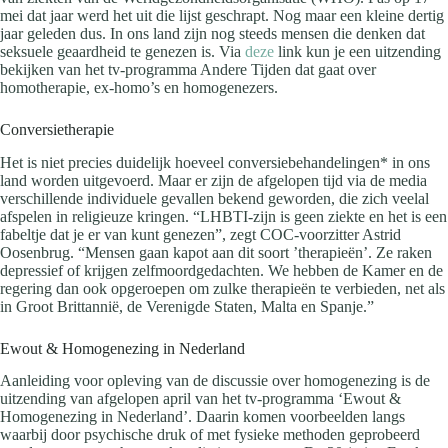
mei dat jaar werd het uit die lijst geschrapt. Nog maar een kleine dertig
jaar geleden dus. In ons land zijn nog steeds mensen die denken dat
seksuele geaardheid te genezen is. Via
deze
link kun je een uitzending
bekijken van het tv-programma Andere Tijden dat gaat over
homotherapie, ex-homo’s en homogenezers.
Conversietherapie
Het is niet precies duidelijk hoeveel conversiebehandelingen* in ons
land worden uitgevoerd. Maar er zijn de afgelopen tijd via de media
verschillende individuele gevallen bekend geworden, die zich veelal
afspelen in religieuze kringen. “LHBTI-zijn is geen ziekte en het is een
fabeltje dat je er van kunt genezen”, zegt COC-voorzitter Astrid
Oosenbrug. “Mensen gaan kapot aan dit soort ’therapieën’. Ze raken
depressief of krijgen zelfmoordgedachten. We hebben de Kamer en de
regering dan ook opgeroepen om zulke therapieën te verbieden, net als
in Groot Brittannië, de Verenigde Staten, Malta en Spanje.”
Ewout & Homogenezing in Nederland
Aanleiding voor opleving van de discussie over homogenezing is de
uitzending van afgelopen april van het tv-programma ‘Ewout &
Homogenezing in Nederland’. Daarin komen voorbeelden langs
waarbij door psychische druk of met fysieke methoden geprobeerd