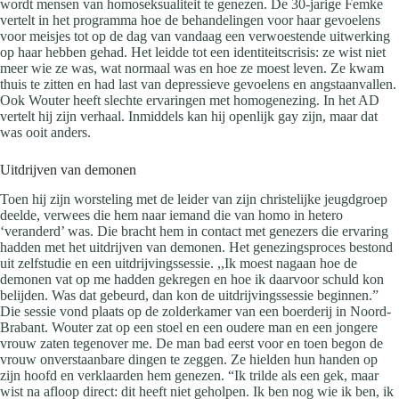
wordt mensen van homoseksualiteit te genezen. De 30-jarige Femke
vertelt in het programma hoe de behandelingen voor haar gevoelens
voor meisjes tot op de dag van vandaag een verwoestende uitwerking
op haar hebben gehad. Het leidde tot een identiteitscrisis: ze wist niet
meer wie ze was, wat normaal was en hoe ze moest leven. Ze kwam
thuis te zitten en had last van depressieve gevoelens en angstaanvallen.
Ook Wouter heeft slechte ervaringen met homogenezing. In het AD
vertelt hij zijn verhaal. Inmiddels kan hij openlijk gay zijn, maar dat
was ooit anders.
Uitdrijven van demonen
Toen hij zijn worsteling met de leider van zijn christelijke jeugdgroep
deelde, verwees die hem naar iemand die van homo in hetero
‘veranderd’ was. Die bracht hem in contact met genezers die ervaring
hadden met het uitdrijven van demonen. Het genezingsproces bestond
uit zelfstudie en een uitdrijvingssessie. ,,Ik moest nagaan hoe de
demonen vat op me hadden gekregen en hoe ik daarvoor schuld kon
belijden. Was dat gebeurd, dan kon de uitdrijvingssessie beginnen.”
Die sessie vond plaats op de zolderkamer van een boerderij in Noord-
Brabant. Wouter zat op een stoel en een oudere man en een jongere
vrouw zaten tegenover me. De man bad eerst voor en toen begon de
vrouw onverstaanbare dingen te zeggen. Ze hielden hun handen op
zijn hoofd en verklaarden hem genezen. “Ik trilde als een gek, maar
wist na afloop direct: dit heeft niet geholpen. Ik ben nog wie ik ben, ik