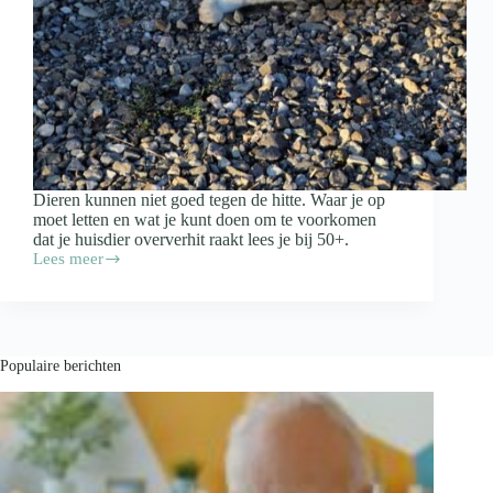
Dieren kunnen niet goed tegen de hitte. Waar je op
moet letten en wat je kunt doen om te voorkomen
dat je huisdier oververhit raakt lees je bij 50+.
Lees meer
Verkoelende
tips
voor
je
huisdier
Populaire berichten