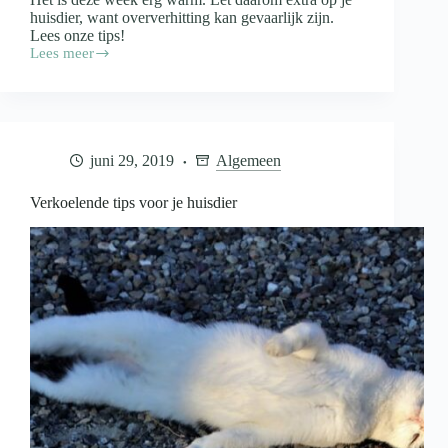
huisdier, want oververhitting kan gevaarlijk zijn.
Lees onze tips!
Lees meer
Tips
om
je
huisdier
koel
te
juni 29, 2019
Algemeen
houden
tijdens
de
Verkoelende tips voor je huisdier
hittegolf