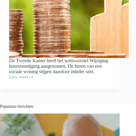
De Tweede Kamer heeft het wetsvoorstel Wijziging
huursomstijging aangenomen. De huren van een
sociale woning stijgen daardoor minder snel.
Lees meer
Huurprijzen
sociale
huurwoningen
stijgen
minder
snel
Populaire berichten