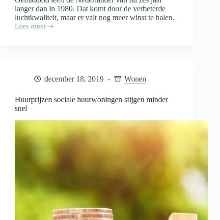
langer dan in 1980. Dat komt door de verbeterde
luchtkwaliteit, maar er valt nog meer winst te halen.
Lees meer
Akkoord
over
schonere
lucht
laat
mensen
december 18, 2019
Wonen
langer
en
gezonder
Huurprijzen sociale huurwoningen stijgen minder
leven
snel