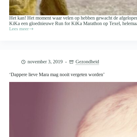
Het kan! Het moment waar velen op hebben gewacht de afgelopen t
KiKa een gloednieuwe Run for KiKa Marathon op Texel, helemaa
Lees meer
Alsnog
een
marathon
voor
KiKa
dit
november 3, 2019
Gezondheid
jaar!
Op
Texel!
‘Dappere lieve Mara mag nooit vergeten worden’