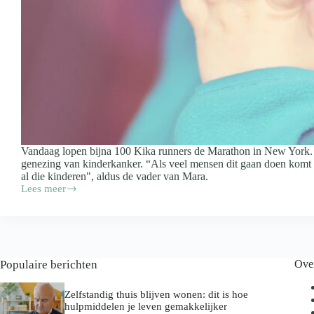
Vandaag lopen bijna 100 Kika runners de Marathon in New York. Z
genezing van kinderkanker. “Als veel mensen dit gaan doen komt e
al die kinderen", aldus de vader van Mara.
Lees meer
‘Dappere
lieve
Mara
mag
nooit
vergeten
Populaire berichten
Ove
worden’
Zelfstandig thuis blijven wonen: dit is hoe
hulpmiddelen je leven gemakkelijker