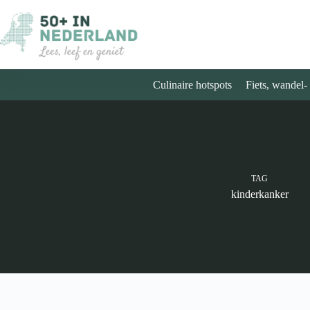
Ga
naar
de
inhoud
Culinaire hotspots
Fiets, wandel-
TAG
kinderkanker