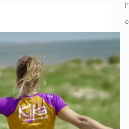
G
re
O