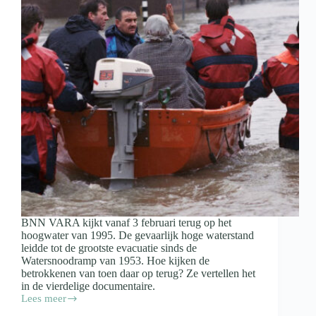
BNN VARA kijkt vanaf 3 februari terug op het
hoogwater van 1995. De gevaarlijk hoge waterstand
leidde tot de grootste evacuatie sinds de
Watersnoodramp van 1953. Hoe kijken de
betrokkenen van toen daar op terug? Ze vertellen het
in de vierdelige documentaire.
Lees meer
Kijktip:
documentaireserie