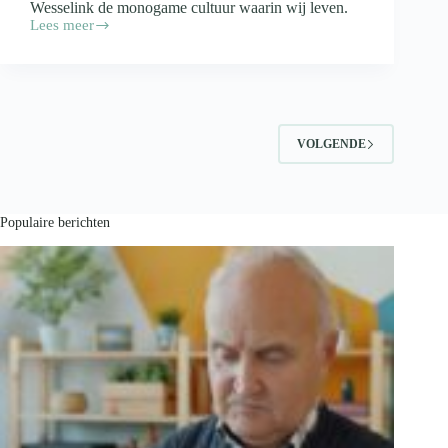
Wesselink de monogame cultuur waarin wij leven.
Lees meer
Filemon
Wesselink
wil
alles
weten
over
monogamie
VOLGENDE
Populaire berichten