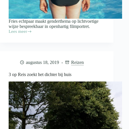
Fries echtpaar maakt genderthema op lichtvoetige
wijze bespreekbaar in openhartig filmportret.
Lees meer
Trucker
wordt
vrouw
in
BNNVARA
‘2Doc:
augustus 18, 2019
Reizen
Mevrouw
Faber
3 op Reis zoekt het dichter bij huis