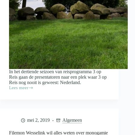
In het dertiende seizoen van reisprogramma 3 op
Reis gaan de presentatoren naar een plek waar 3 op
Reis nog nooit is geweest: Nederland.
Lees meer
3
op
Reis
zoekt
het
dichter
mei 2, 2019
Algemeen
bij
huis
Filemon Wesselink wil alles weten over monogamie