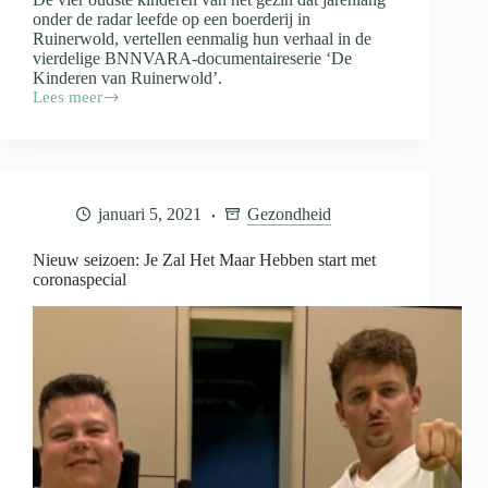
onder de radar leefde op een boerderij in
Ruinerwold, vertellen eenmalig hun verhaal in de
vierdelige BNNVARA-documentaireserie ‘De
Kinderen van Ruinerwold’.
Lees meer
Documentaireserie
‘De
kinderen
van
Ruinerwold’
bij
januari 5, 2021
Gezondheid
BNNVARA
op
NPO
Nieuw seizoen: Je Zal Het Maar Hebben start met
1
coronaspecial