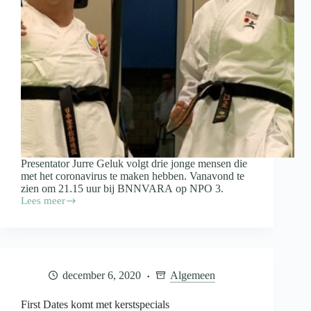
Presentator Jurre Geluk volgt drie jonge mensen die
met het coronavirus te maken hebben. Vanavond te
zien om 21.15 uur bij BNNVARA op NPO 3.
Lees meer
Nieuw
seizoen:
Je
Zal
Het
Maar
december 6, 2020
Algemeen
Hebben
start
met
First Dates komt met kerstspecials