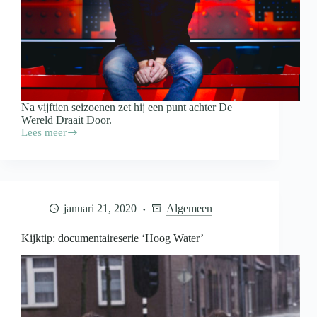
Na vijftien seizoenen zet hij een punt achter De
Wereld Draait Door.
Lees meer
Einde
van
een
tijdperk:
Matthijs
van
januari 21, 2020
Algemeen
Nieuwkerk
stopt
met
Kijktip: documentaireserie ‘Hoog Water’
DWDD