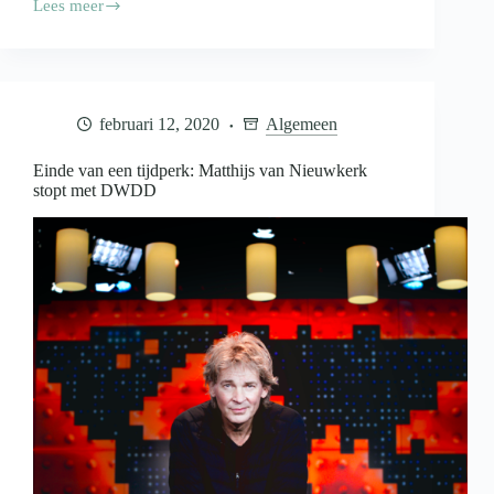
Lees meer
First
Dates
komt
met
kerstspecials
februari 12, 2020
Algemeen
Einde van een tijdperk: Matthijs van Nieuwkerk
stopt met DWDD