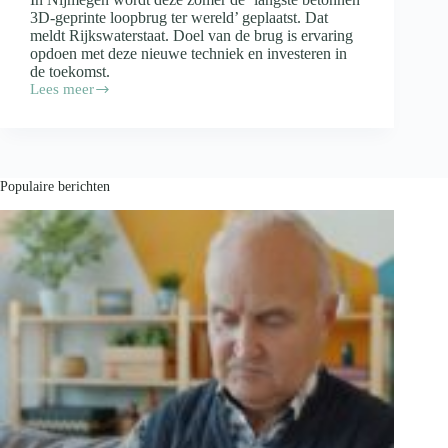
3D-geprinte loopbrug ter wereld’ geplaatst. Dat
meldt Rijkswaterstaat. Doel van de brug is ervaring
opdoen met deze nieuwe techniek en investeren in
de toekomst.
Lees meer
Nijmegen
krijgt
langste
betonnen
3D-
geprinte
Populaire berichten
voetgangersbrug
ter
wereld