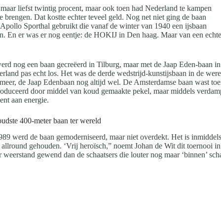
t maar liefst twintig procent, maar ook toen had Nederland te kampen
 brengen. Dat kostte echter teveel geld. Nog net niet ging de baan
e Apollo Sporthal gebruikt die vanaf de winter van 1940 een ijsbaan
aan. En er was er nog eentje: de HOKIJ in Den haag. Maar van een echt
erd nog een baan gecreëerd in Tilburg, maar met de Jaap Eden-baan in 
rland pas echt los. Het was de derde wedstrijd-kunstijsbaan in de were
 meer, de Jaap Edenbaan nog altijd wel. De Amsterdamse baan wast toente
oduceerd door middel van koud gemaakte pekel, maar middels verdamp
ent aan energie.
udste 400-meter baan ter wereld
989 werd de baan gemoderniseerd, maar niet overdekt. Het is inmiddels
llround gehouden. ‘Vrij heroïsch,” noemt Johan de Wit dit toernooi in
 weerstand gewend dan de schaatsers die louter nog maar ‘binnen’ sch