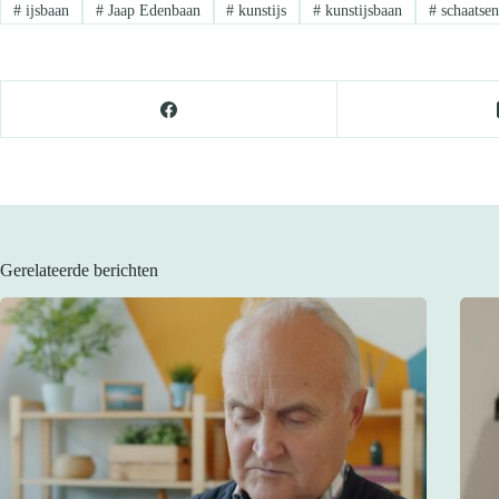
#
ijsbaan
#
Jaap Edenbaan
#
kunstijs
#
kunstijsbaan
#
schaatse
Gerelateerde berichten