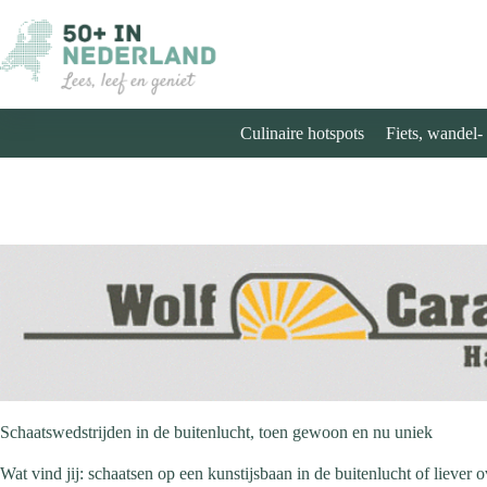
Ga
naar
de
inhoud
Culinaire hotspots
Fiets, wandel-
Schaatswedstrijden in de buitenlucht, toen gewoon en nu uniek
Wat vind jij: schaatsen op een kunstijsbaan in de buitenlucht of liever 