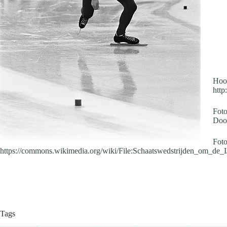
Hoof
http
Foto
Doo
Foto
https://commons.wikimedia.org/wiki/File:Schaatswedstrijden_om_de_
Tags