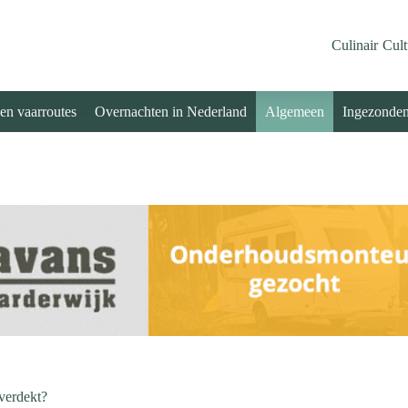
Culinair
Cult
 en vaarroutes
Overnachten in Nederland
Algemeen
Ingezonde
overdekt?