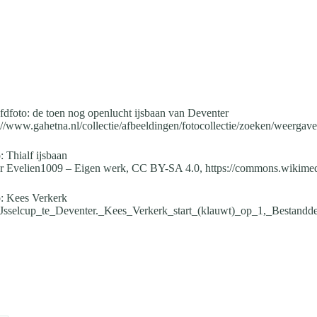
dfoto: de toen nog openlucht ijsbaan van Deventer
://www.gahetna.nl/collectie/afbeeldingen/fotocollectie/zoeken/weerga
: Thialf ijsbaan
r Evelien1009 – Eigen werk, CC BY-SA 4.0, https://commons.wikime
: Kees Verkerk
IJsselcup_te_Deventer._Kees_Verkerk_start_(klauwt)_op_1,_Bestandd