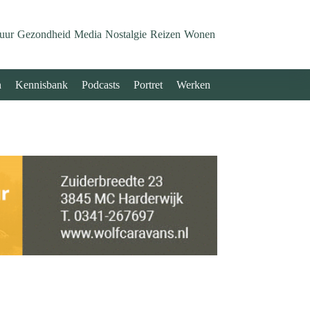
uur
Gezondheid
Media
Nostalgie
Reizen
Wonen
n
Kennisbank
Podcasts
Portret
Werken