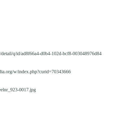
ve/detail/q/id/ad8f66a4-d0b4-102d-bcf8-003048976d84
dia.org/w/index.php?curid=70343666
eelnr_923-0017.jpg