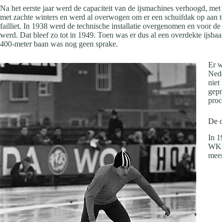
Na het eerste jaar werd de capaciteit van de ijsmachines verhoogd, me
met zachte winters en werd al overwogen om er een schuifdak op aan te
failliet. In 1938 werd de technische installatie overgenomen en voor d
werd. Dat bleef zo tot in 1949. Toen was er dus al een overdekte ijsb
400-meter baan was nog geen sprake.
Er w
Nede
niet
gepr
proc
De o
In 1
WK a
meer