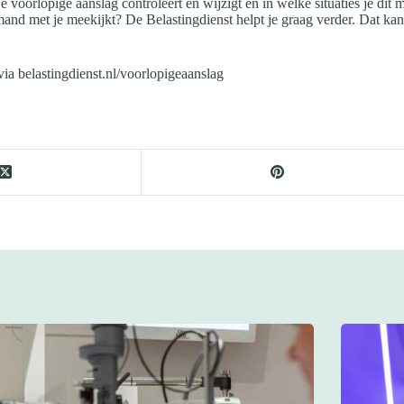
je voorlopige aanslag controleert en wijzigt en in welke situaties je d
emand met je meekijkt? De Belastingdienst helpt je graag verder. Dat kan
via belastingdienst.nl/voorlopigeaanslag