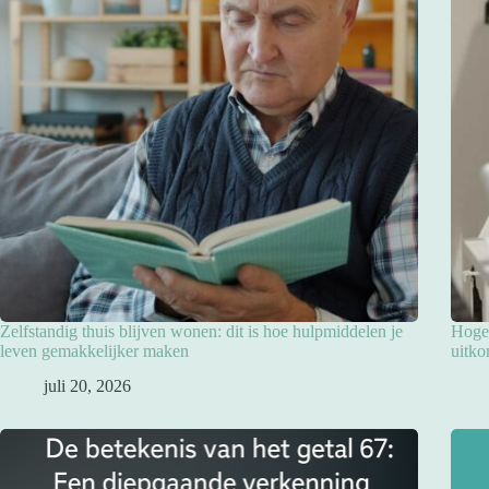
Zelfstandig thuis blijven wonen: dit is hoe hulpmiddelen je
Hoge 
leven gemakkelijker maken
uitko
juli 20, 2026