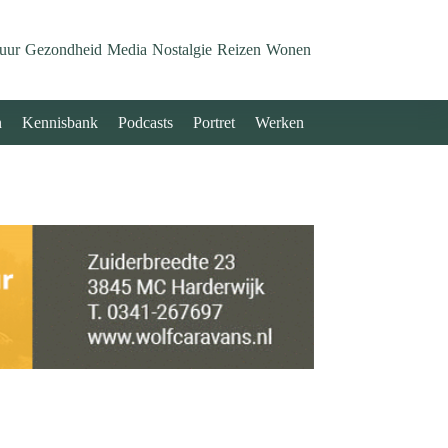
uur
Gezondheid
Media
Nostalgie
Reizen
Wonen
n
Kennisbank
Podcasts
Portret
Werken