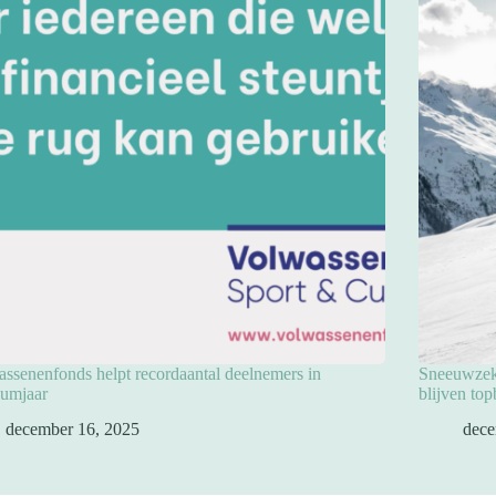
ssenenfonds helpt recordaantal deelnemers in
Sneeuwzeke
eumjaar
blijven to
december 16, 2025
dece