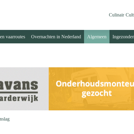
Culinair
Cult
 en vaarroutes
Overnachten in Nederland
Algemeen
Ingezonde
nslag