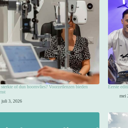
sterkte of dun hoornvlies? Voorzetlenzen bieden
Eerste edit
mst
mei 
juli 3, 2026