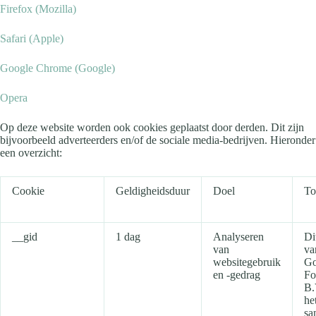
Firefox (Mozilla)
Safari (Apple)
Google Chrome (Google)
Opera
Op deze website worden ook cookies geplaatst door derden. Dit zijn
bijvoorbeeld adverteerders en/of de sociale media-bedrijven. Hieronder
een overzicht:
Cookie
Geldigheidsduur
Doel
To
__gid
1 dag
Analyseren
Di
van
va
websitegebruik
Go
en -gedrag
Fo
B.
he
sa