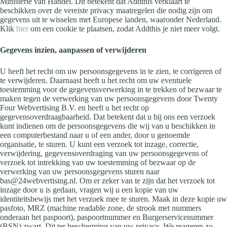
Ministerie van Handel. Dit betekent dat Addthis verklaart te
beschikken over de vereiste privacy maatregelen die nodig zijn om
gegevens uit te wisselen met Europese landen, waaronder Nederland.
Klik
hier
om een cookie te plaatsen, zodat Addthis je niet meer volgt.
Gegevens inzien, aanpassen of verwijderen
U heeft het recht om uw persoonsgegevens in te zien, te corrigeren of
te verwijderen. Daarnaast heeft u het recht om uw eventuele
toestemming voor de gegevensverwerking in te trekken of bezwaar te
maken tegen de verwerking van uw persoonsgegevens door Twenty
Four Webvertising B.V. en heeft u het recht op
gegevensoverdraagbaarheid. Dat betekent dat u bij ons een verzoek
kunt indienen om de persoonsgegevens die wij van u beschikken in
een computerbestand naar u of een ander, door u genoemde
organisatie, te sturen. U kunt een verzoek tot inzage, correctie,
verwijdering, gegevensoverdraging van uw persoonsgegevens of
verzoek tot intrekking van uw toestemming of bezwaar op de
verwerking van uw persoonsgegevens sturen naar
bas@24webvertising.nl. Om er zeker van te zijn dat het verzoek tot
inzage door u is gedaan, vragen wij u een kopie van uw
identiteitsbewijs met het verzoek mee te sturen. Maak in deze kopie uw
pasfoto, MRZ (machine readable zone, de strook met nummers
onderaan het paspoort), paspoortnummer en Burgerservicenummer
(BSN) zwart. Dit ter bescherming van uw privacy. We reageren zo