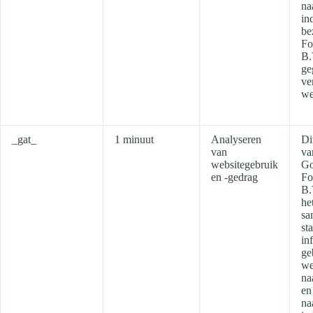
na
in
be
Fo
B.
ge
ve
we
_gat_
1 minuut
Analyseren
Di
van
va
websitegebruik
Go
en -gedrag
Fo
B.
he
sa
sta
in
ge
we
na
en
na