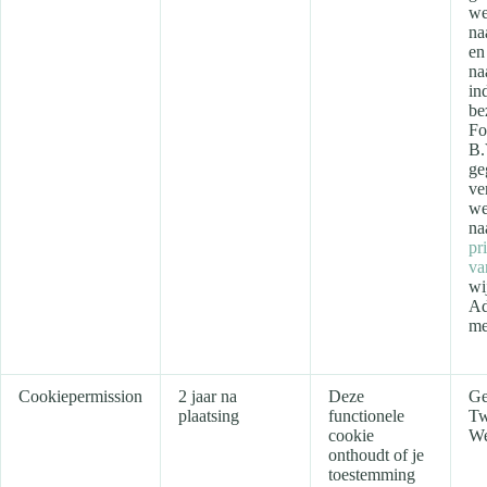
we
na
en
na
in
be
Fo
B.
ge
ve
we
na
pr
va
wi
Ad
me
Cookiepermission
2 jaar na
Deze
Ge
plaatsing
functionele
Tw
cookie
We
onthoudt of je
toestemming