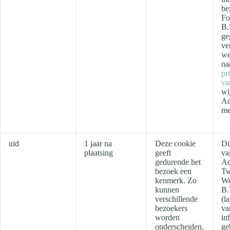
be
Fo
B.
ge
ve
we
na
pr
va
wi
Ad
me
uid
1 jaar na
Deze cookie
Di
plaatsing
geeft
va
gedurende het
Ad
bezoek een
Tw
kenmerk. Zo
We
kunnen
B.
verschillende
(l
bezoekers
va
worden
in
onderscheiden.
ge