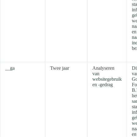
sta
in
ge
we
na
en
na
in
be
__ga
Twee jaar
Analyseren
Di
van
va
websitegebruik
Go
en -gedrag
Fo
B.
he
sa
sta
in
ge
we
na
en