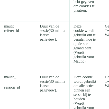
hebt gegeven
om cookies te
plaatsen.
mautic_
Duur van de
Deze
Ge
referer_id
sessie(30 min na
cookie wordt
Tw
laatste
gebruikt om te
We
pageview).
bepalen hoe je
op de site
geland bent.
(Wordt
gebruikt voor
Mautic)
mautic_
Duur van de
Deze cookie
Ge
sessie(30 min na
wordt gebruikt
Tw
laatste
om alle acties
We
session_id
pageview).
binnen een
sessie bij te
houden.
(Wordt
gebruikt voor