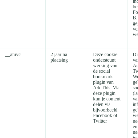
in
be
Fo
B.
ge
ve
we
__atuvc
2 jaar na
Deze cookie
Di
plaatsing
ondersteunt
va
werking van
Ad
de social
Tw
bookmark
We
plugin van
ge
AddThis. Via
so
deze plugin
(l
kun je content
va
delen via
in
bijvoorbeeld
ge
Facebook of
we
Twitter
na
en
na
in