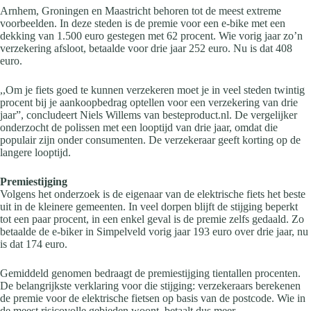
Arnhem, Groningen en Maastricht behoren tot de meest extreme
voorbeelden. In deze steden is de premie voor een e-bike met een
dekking van 1.500 euro gestegen met 62 procent. Wie vorig jaar zo’n
verzekering afsloot, betaalde voor drie jaar 252 euro. Nu is dat 408
euro.
,,Om je fiets goed te kunnen verzekeren moet je in veel steden twintig
procent bij je aankoopbedrag optellen voor een verzekering van drie
jaar”, concludeert Niels Willems van besteproduct.nl. De vergelijker
onderzocht de polissen met een looptijd van drie jaar, omdat die
populair zijn onder consumenten. De verzekeraar geeft korting op de
langere looptijd.
Premiestijging
Volgens het onderzoek is de eigenaar van de elektrische fiets het beste
uit in de kleinere gemeenten. In veel dorpen blijft de stijging beperkt
tot een paar procent, in een enkel geval is de premie zelfs gedaald. Zo
betaalde de e-biker in Simpelveld vorig jaar 193 euro over drie jaar, nu
is dat 174 euro.
Gemiddeld genomen bedraagt de premiestijging tientallen procenten.
De belangrijkste verklaring voor die stijging: verzekeraars berekenen
de premie voor de elektrische fietsen op basis van de postcode. Wie in
de meest risicovolle gebieden woont, betaalt dus meer