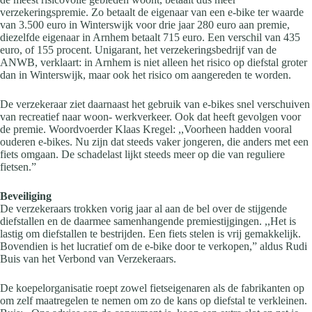
verzekeringspremie. Zo betaalt de eigenaar van een e-bike ter waarde
van 3.500 euro in Winterswijk voor drie jaar 280 euro aan premie,
diezelfde eigenaar in Arnhem betaalt 715 euro. Een verschil van 435
euro, of 155 procent. Unigarant, het verzekeringsbedrijf van de
ANWB, verklaart: in Arnhem is niet alleen het risico op diefstal groter
dan in Winterswijk, maar ook het risico om aangereden te worden.
De verzekeraar ziet daarnaast het gebruik van e-bikes snel verschuiven
van recreatief naar woon- werkverkeer. Ook dat heeft gevolgen voor
de premie. Woordvoerder Klaas Kregel: ,,Voorheen hadden vooral
ouderen e-bikes. Nu zijn dat steeds vaker jongeren, die anders met een
fiets omgaan. De schadelast lijkt steeds meer op die van reguliere
fietsen.”
Beveiliging
De verzekeraars trokken vorig jaar al aan de bel over de stijgende
diefstallen en de daarmee samenhangende premiestijgingen. ,,Het is
lastig om diefstallen te bestrijden. Een fiets stelen is vrij gemakkelijk.
Bovendien is het lucratief om de e-bike door te verkopen,” aldus Rudi
Buis van het Verbond van Verzekeraars.
De koepelorganisatie roept zowel fietseigenaren als de fabrikanten op
om zelf maatregelen te nemen om zo de kans op diefstal te verkleinen.