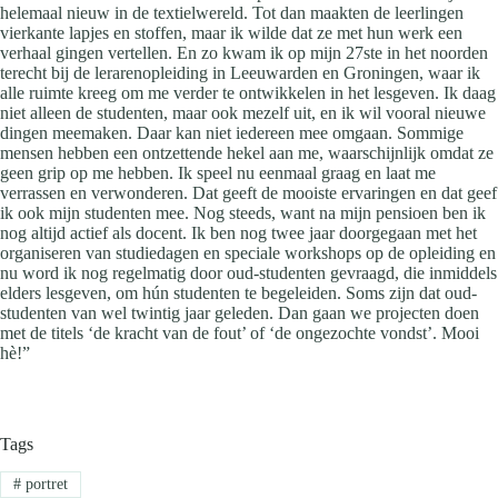
helemaal nieuw in de textielwereld. Tot dan maakten de leerlingen
vierkante lapjes en stoffen, maar ik wilde dat ze met hun werk een
verhaal gingen vertellen. En zo kwam ik op mijn 27ste in het noorden
terecht bij de lerarenopleiding in Leeuwarden en Groningen, waar ik
alle ruimte kreeg om me verder te ontwikkelen in het lesgeven. Ik daag
niet alleen de studenten, maar ook mezelf uit, en ik wil vooral nieuwe
dingen meemaken. Daar kan niet iedereen mee omgaan. Sommige
mensen hebben een ontzettende hekel aan me, waarschijnlijk omdat ze
geen grip op me hebben. Ik speel nu eenmaal graag en laat me
verrassen en verwonderen. Dat geeft de mooiste ervaringen en dat geef
ik ook mijn studenten mee. Nog steeds, want na mijn pensioen ben ik
nog altijd actief als docent. Ik ben nog twee jaar doorgegaan met het
organiseren van studiedagen en speciale workshops op de opleiding en
nu word ik nog regelmatig door oud-studenten gevraagd, die inmiddels
elders lesgeven, om hún studenten te begeleiden. Soms zijn dat oud-
studenten van wel twintig jaar geleden. Dan gaan we projecten doen
met de titels ‘de kracht van de fout’ of ‘de ongezochte vondst’. Mooi
hè!”
Tags
#
portret