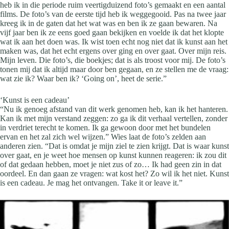
heb ik in die periode ruim veertigduizend foto’s gemaakt en een aantal
films. De foto’s van de eerste tijd heb ik weggegooid. Pas na twee jaar
kreeg ik in de gaten dat het wat was en ben ik ze gaan bewaren. Na
vijf jaar ben ik ze eens goed gaan bekijken en voelde ik dat het klopte
wat ik aan het doen was. Ik wist toen echt nog niet dat ik kunst aan het
maken was, dat het echt ergens over ging en over gaat. Over mijn reis.
Mijn leven. Die foto’s, die boekjes; dat is als troost voor mij. De foto’s
tonen mij dat ik altijd maar door ben gegaan, en ze stellen me de vraag:
wat zie ik? Waar ben ik? ‘Going on’, heet de serie.”
‘Kunst is een cadeau’
“Nu ik genoeg afstand van dit werk genomen heb, kan ik het hanteren.
Kan ik met mijn verstand zeggen: zo ga ik dit verhaal vertellen, zonder
in verdriet terecht te komen. Ik ga gewoon door met het bundelen
ervan en het zal zich wel wijzen.” Wies laat de foto’s zelden aan
anderen zien. “Dat is omdat je mijn ziel te zien krijgt. Dat is waar kunst
over gaat, en je weet hoe mensen op kunst kunnen reageren: ik zou dit
of dat gedaan hebben, moet je niet zus of zo… Ik had geen zin in dat
oordeel. En dan gaan ze vragen: wat kost het? Zo wil ik het niet. Kunst
is een cadeau. Je mag het ontvangen. Take it or leave it.”