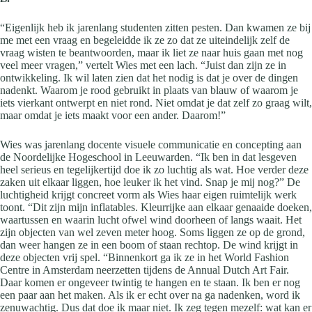
“Eigenlijk heb ik jarenlang studenten zitten pesten. Dan kwamen ze bij
me met een vraag en begeleidde ik ze zo dat ze uiteindelijk zelf de
vraag wisten te beantwoorden, maar ik liet ze naar huis gaan met nog
veel meer vragen,” vertelt Wies met een lach. “Juist dan zijn ze in
ontwikkeling. Ik wil laten zien dat het nodig is dat je over de dingen
nadenkt. Waarom je rood gebruikt in plaats van blauw of waarom je
iets vierkant ontwerpt en niet rond. Niet omdat je dat zelf zo graag wilt,
maar omdat je iets maakt voor een ander. Daarom!”
Wies was jarenlang docente visuele communicatie en concepting aan
de Noordelijke Hogeschool in Leeuwarden. “Ik ben in dat lesgeven
heel serieus en tegelijkertijd doe ik zo luchtig als wat. Hoe verder deze
zaken uit elkaar liggen, hoe leuker ik het vind. Snap je mij nog?” De
luchtigheid krijgt concreet vorm als Wies haar eigen ruimtelijk werk
toont. “Dit zijn mijn inflatables. Kleurrijke aan elkaar genaaide doeken,
waartussen en waarin lucht ofwel wind doorheen of langs waait. Het
zijn objecten van wel zeven meter hoog. Soms liggen ze op de grond,
dan weer hangen ze in een boom of staan rechtop. De wind krijgt in
deze objecten vrij spel. “Binnenkort ga ik ze in het World Fashion
Centre in Amsterdam neerzetten tijdens de Annual Dutch Art Fair.
Daar komen er ongeveer twintig te hangen en te staan. Ik ben er nog
een paar aan het maken. Als ik er echt over na ga nadenken, word ik
zenuwachtig. Dus dat doe ik maar niet. Ik zeg tegen mezelf: wat kan er