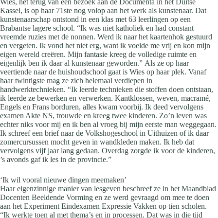
Wies, net terug van een bezoek aan de Documenta in het Duitse
Kassel, is op haar 71ste nog volop aan het werk als kunstenaar. Dat
kunstenaarschap ontstond in een klas met 63 leerlingen op een
Brabantse lagere school. “Ik was niet katholiek en had constant
vreemde ruzies met de nonnen. Werd ik naar het kaartenhok gestuurd
en vergeten. Ik vond het niet erg, want ik voelde me vrij en kon mijn
eigen wereld creëren. Mijn fantasie kreeg de volledige ruimte en
eigenlijk ben ik daar al kunstenaar geworden.” Als ze op haar
veertiende naar de huishoudschool gaat is Wies op haar plek. Vanaf
haar twintigste mag ze zich helemaal verdiepen in
handwerktechnieken. “Ik leerde technieken die stoffen doen ontstaan,
ik leerde ze bewerken en verwerken. Kantklossen, weven, macramé,
Engels en Frans borduren, alles kwam voorbij. Ik deed vervolgens
examen Akte NS, trouwde en kreeg twee kinderen. Zo’n leven was
echter niks voor mij en ik ben al vroeg bij mijn eerste man weggegaan.
Ik schreef een brief naar de Volkshogeschool in Uithuizen of ik daar
zomercursussen mocht geven in wandkleden maken. Ik heb dat
vervolgens vijf jaar lang gedaan. Overdag zorgde ik voor de kinderen,
’s avonds gaf ik les in de provincie.”
‘Ik wil vooral nieuwe dingen meemaken’
Haar eigenzinnige manier van lesgeven beschreef ze in het Maandblad
Docenten Beeldende Vorming en ze werd gevraagd om mee te doen
aan het Experiment Eindexamen Expressie Vakken op tien scholen.
“Ik werkte toen al met thema’s en in processen. Dat was in die tijd