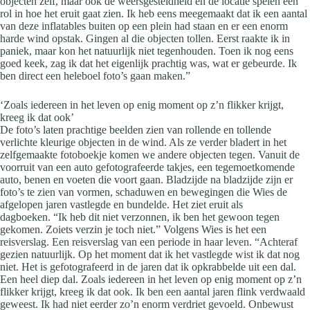
objecten zelf, maar ook de weersgesteldheid en de locatie spelen een
rol in hoe het eruit gaat zien. Ik heb eens meegemaakt dat ik een aantal
van deze inflatables buiten op een plein had staan en er een enorm
harde wind opstak. Gingen al die objecten tollen. Eerst raakte ik in
paniek, maar kon het natuurlijk niet tegenhouden. Toen ik nog eens
goed keek, zag ik dat het eigenlijk prachtig was, wat er gebeurde. Ik
ben direct een heleboel foto’s gaan maken.”
‘Zoals iedereen in het leven op enig moment op z’n flikker krijgt,
kreeg ik dat ook’
De foto’s laten prachtige beelden zien van rollende en tollende
verlichte kleurige objecten in de wind. Als ze verder bladert in het
zelfgemaakte fotoboekje komen we andere objecten tegen. Vanuit de
voorruit van een auto gefotografeerde takjes, een tegemoetkomende
auto, benen en voeten die voort gaan. Bladzijde na bladzijde zijn er
foto’s te zien van vormen, schaduwen en bewegingen die Wies de
afgelopen jaren vastlegde en bundelde. Het ziet eruit als
dagboeken. “Ik heb dit niet verzonnen, ik ben het gewoon tegen
gekomen. Zoiets verzin je toch niet.” Volgens Wies is het een
reisverslag. Een reisverslag van een periode in haar leven. “Achteraf
gezien natuurlijk. Op het moment dat ik het vastlegde wist ik dat nog
niet. Het is gefotografeerd in de jaren dat ik opkrabbelde uit een dal.
Een heel diep dal. Zoals iedereen in het leven op enig moment op z’n
flikker krijgt, kreeg ik dat ook. Ik ben een aantal jaren flink verdwaald
geweest. Ik had niet eerder zo’n enorm verdriet gevoeld. Onbewust