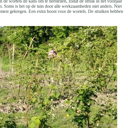
n de wortels de kans om te herstellen, zodat de struik in het voorjaar
en. Soms is het op de tuin door alle werkzaamheden niet anders. Niet
en mest gekregen. Een extra boost voor de wortels. De struiken hebben