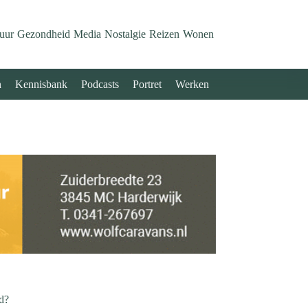
uur
Gezondheid
Media
Nostalgie
Reizen
Wonen
n
Kennisbank
Podcasts
Portret
Werken
nd?