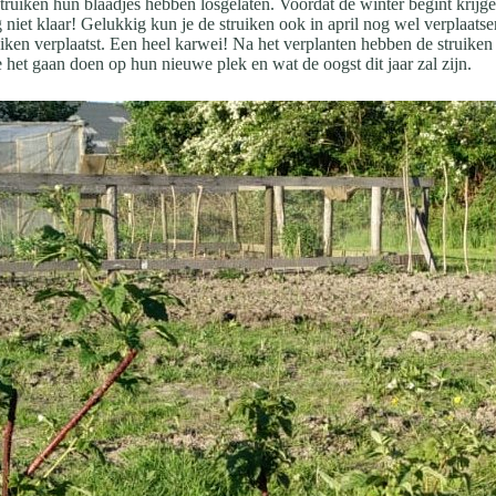
 struiken hun blaadjes hebben losgelaten. Voordat de winter begint krijge
g niet klaar! Gelukkig kun je de struiken ook in april nog wel verplaats
truiken verplaatst. Een heel karwei! Na het verplanten hebben de struik
 het gaan doen op hun nieuwe plek en wat de oogst dit jaar zal zijn.