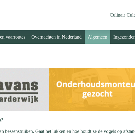
Culinair
Cult
 en vaarroutes
Overnachten in Nederland
Algemeen
Ingezonde
n?
 van bessenstruiken. Gaat het lukken en hoe houdt ze de vogels op afsta