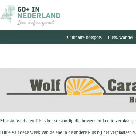
Ga
naar
de
inhoud
Culinaire hotspots
Fiets, wandel-
Moestuinverhalen III: is het verstandig die bessenstruiken te verplaatse
Hillie valt deze week van de ene in de andere klus bij het verplaatsen