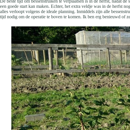
De beste tijd om bessenstruiken te verplaatsen is in de herfst, nadat de
een goede start kan maken. Echter, het extra veldje was in de herfst no
alles verloopt volgens de ideale planning. Inmiddels zijn alle bessens
tijd nodig om de operatie te boven te komen. Ik ben erg benieuwd of ze