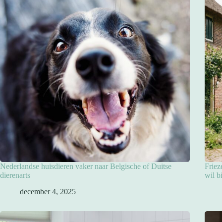
Nederlandse huisdieren vaker naar Belgische of Duitse
Friez
dierenarts
wil b
december 4, 2025