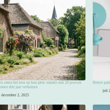
en zitten het best op hun plek: minder dan 20 procent
Betere pat
innen drie jaar verhuizen
juli
december 2, 2025