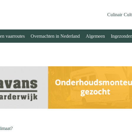
Culinair
Cult
 en vaarroutes
Overnachten in Nederland
Algemeen
Ingezonde
limaat?