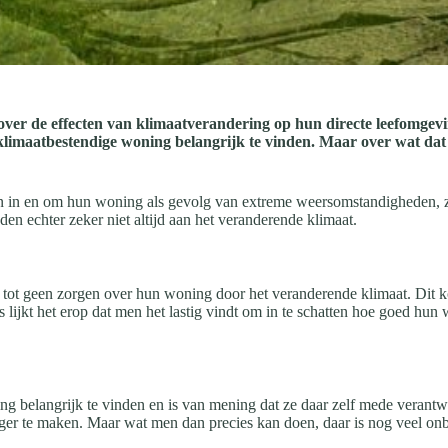
 over de effecten van klimaatverandering op hun directe leefomgev
maatbestendige woning belangrijk te vinden. Maar over wat dat eige
in en om hun woning als gevolg van extreme weersomstandigheden, zo b
en echter zeker niet altijd aan het veranderende klimaat.
 tot geen zorgen over hun woning door het veranderende klimaat. Dit ko
 lijkt het erop dat men het lastig vindt om in te schatten hoe goed hu
g belangrijk te vinden en is van mening dat ze daar zelf mede verantw
ger te maken. Maar wat men dan precies kan doen, daar is nog veel on