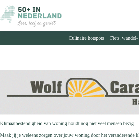
Ga
naar
de
inhoud
Culinaire hotspots
Fiets, wandel-
Klimaatbestendigheid van woning houdt nog niet veel mensen bezig
Maak jij je weleens zorgen over jouw woning door het veranderende k