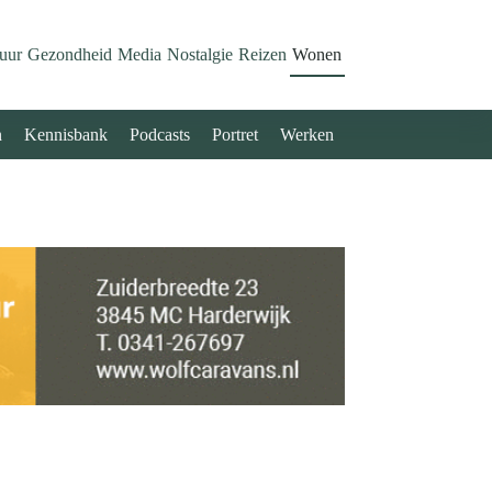
uur
Gezondheid
Media
Nostalgie
Reizen
Wonen
n
Kennisbank
Podcasts
Portret
Werken