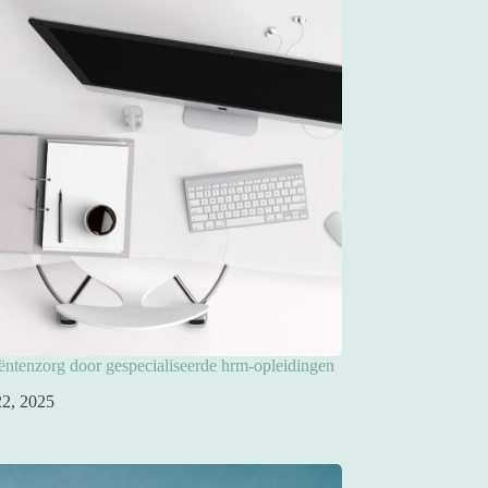
iëntenzorg door gespecialiseerde hrm-opleidingen
 22, 2025