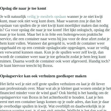
Opslag die naar je toe komt
Je wilt natuurlijk
veilig je meubels opslaan
wanner je ze niet kwijt
kunt, maar ook niet weg kunt doen. Maar waarom zou je dan het
opslaan van spullen die je niet kwijt kunt moeilijker maken dan nodig
is? Ga voor opslag die naar je toe komt! Het lijkt onlogisch, opslag die
naar je toe komt. Maar het is in feite een buitengewoon praktische
service, die een container naar wens bij jou voor de deur afzet zodat je
hem kunt vullen. Wanneer dat geregeld is, wordt de container weer
opgehaald en op een centrale opslaglocatie opgeslagen, waar ze veilig
en verwarmd kunnen staan. Kun je de spullen weer zelf kwijt, dan
wordt de container weer naar je toe gebracht zodat je hem leeg kunt
ruimen. Daarna wordt de container ook weer afgevoerd. Handig toch?
Je kunt hiervoor terecht bij Boxss.
Opslagservice kan ook verhuizen goedkoper maken
Het liefst wel je niet zelf grote spullen verhuizen en laat je dit liever
aan professionals over. Maar wat als je kleiner gaat wonen omdat je het
financieel minder voor de wind gaat? Ook hierbij is het handig om de
opslagservice van Boxss in het achterhoofd te houden. Laat je hen
eerst met een container langs komen op je oude adres, dan kun je daar
je overbodige spullen in kwijt. Wat overblijft en daadwerkelijk in je
nieuwe woning past, is al een stuk minder. Wellicht is het dan wel te