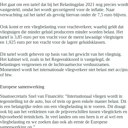
Het gaat om een tarief dat bij het Belastingplan 2021 nog precies wordt
vastgesteld, omdat het wordt gecorrigeerd voor de inflatie. Naar
verwachting zal het tarief als gevolg hiervan onder de 7,5 euro blijven.
Ook komt er een vliegbelasting voor vrachtverkeer, waarbij geldt dat
vliegtuigen die minder geluid produceren minder worden belast. Het
tarief is 3,85 euro per ton vracht voor de meest lawaaiige vliegtuigen
en 1,925 euro per ton vracht voor de lagere geluidsklassen.
Dit tarief wordt geheven op basis van het gewicht van het vliegtuig.
Het kabinet wil, zoals in het Regeerakkoord is vastgelegd, de
belastingen vergroenen en de luchtvaartsector verduurzamen.
Momenteel wordt het internationale vliegverkeer niet belast met accijns
of btw.
Europese samenwerking
Staatssecretaris Snel van Financiën: “Internationaal vliegen wordt in
tegenstelling tot de auto, bus of trein op geen enkele manier belast. Dit
is een belangrijke reden om een vliegbelasting in te voeren. Dit draagt
ook bij aan het verkleinen van de prijsverschillen tussen vliegtickets en
bijvoorbeeld treintickets. In veel landen om ons heen is er al wel een
vliegbelasting en we zoeken dan ook als eerste de Europese
samenwerking op.”