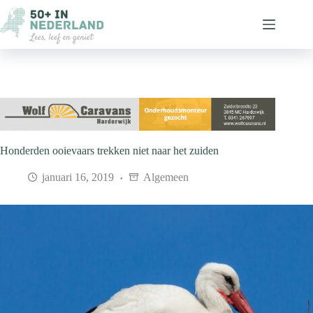
Ga
naar
de
inhoud
Honderden ooievaars trekken niet naar het zuiden
januari 16, 2019
Algemeen