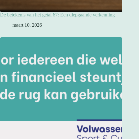
De betekenis van het getal 67: Een diepgaande verkenning
maart 10, 2026