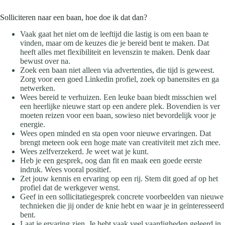
Solliciteren naar een baan, hoe doe ik dat dan?
Vaak gaat het niet om de leeftijd die lastig is om een baan te
vinden, maar om de keuzes die je bereid bent te maken. Dat
heeft alles met flexibiliteit en levenszin te maken. Denk daar
bewust over na.
Zoek een baan niet alleen via advertenties, die tijd is geweest.
Zorg voor een goed Linkedin profiel, zoek op banensites en ga
netwerken.
Wees bereid te verhuizen. Een leuke baan biedt misschien wel
een heerlijke nieuwe start op een andere plek. Bovendien is ver
moeten reizen voor een baan, sowieso niet bevordelijk voor je
energie.
Wees open minded en sta open voor nieuwe ervaringen. Dat
brengt meteen ook een hoge mate van creativiteit met zich mee.
Wees zelfverzekerd. Je weet wat je kunt.
Heb je een gesprek, oog dan fit en maak een goede eerste
indruk. Wees vooral positief.
Zet jouw kennis en ervaring op een rij. Stem dit goed af op het
profiel dat de werkgever wenst.
Geef in een sollicitatiegesprek concrete voorbeelden van nieuwe
technieken die jij onder de knie hebt en waar je in geïnteresseerd
bent.
Laat je ervaring zien. Je hebt vaak veel vaardigheden geleerd in