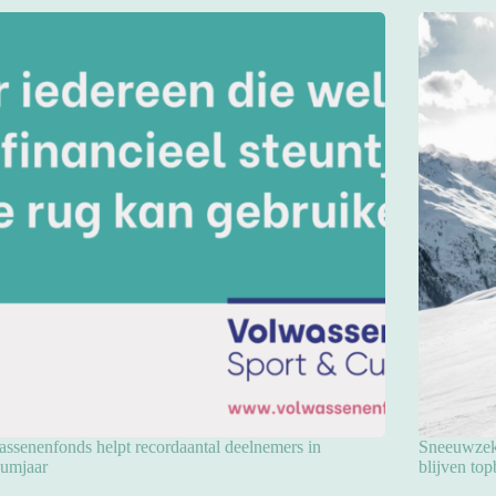
ssenenfonds helpt recordaantal deelnemers in
Sneeuwzeke
eumjaar
blijven to