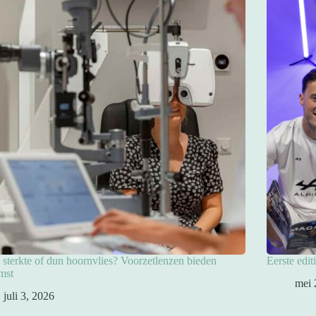
sterkte of dun hoornvlies? Voorzetlenzen bieden
Eerste edit
mst
mei 
juli 3, 2026