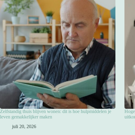
Zelfstandig thuis blijven wonen: dit is hoe hulpmiddelen je
Hoge 
leven gemakkelijker maken
uitko
juli 20, 2026