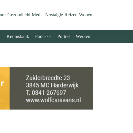
uur
Gezondheid
Media
Nostalgie
Reizen
Wonen
n
Kennisbank
Podcasts
Portret
Werken