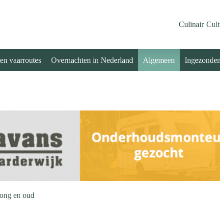
Culinair
Cult
 en vaarroutes
Overnachten in Nederland
Algemeen
Ingezonde
 jong en oud