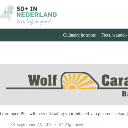
Ga
naar
de
inhoud
Culinaire hotspots
Fiets, wandel-
Groningen Plus wil meer uitstraling voor initiatief van plussers en van
september 22, 2016
Algemeen