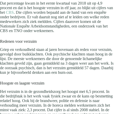
Dat percentage kwam in het eerste kwartaal van 2018 uit op 4,9
procent en dat is het hoogste verzuim in elf jaar, zo blijkt uit cijfers van
het
CBS
. Die cijfers worden bepaald aan de hand van een enquête
onder bedrijven. Er valt daaruit nog niet af te leiden om welke reden
medewerkers zich ziek meldden. Cijfers daarover komen uit de
Nationale Enquête Arbeidsomstandigheden, een onderzoek van het
CBS en TNO onder werknemers.
Redenen voor verzuim
Griep en verkoudheid staan al jaren bovenaan als reden voor verzuim,
gevolgd door buikklachten. Ook psychische klachten staan hoog in de
lijst. De meeste werknemers die door de genoemde lichamelijke
klachten geveld zijn, gaan gemiddeld na 3 dagen weer aan het werk. Is
de oorzaak psychisch, dan is het verzuim gemiddeld 57 dagen. Daarbij
kun je bijvoorbeeld denken aan een burn-out.
Hoogste en laagste verzuim
Het verzuim is in de gezondheidszorg het hoogst met 6,5 procent. In
die bedrijfstak is het werk vaak fysiek zwaar en de kans op besmetting
relatief hoog. Ook bij de brandweer, politie en defensie is naar
verhouding meer verzuim. In de horeca melden werknemers zich het
minst vaak ziek: 2,3 procent. Dat cijfer is al sinds 2008 stabiel. In de