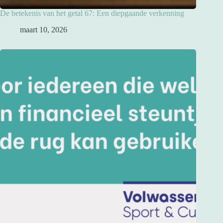
De betekenis van het getal 67: Een diepgaande verkenning
maart 10, 2026