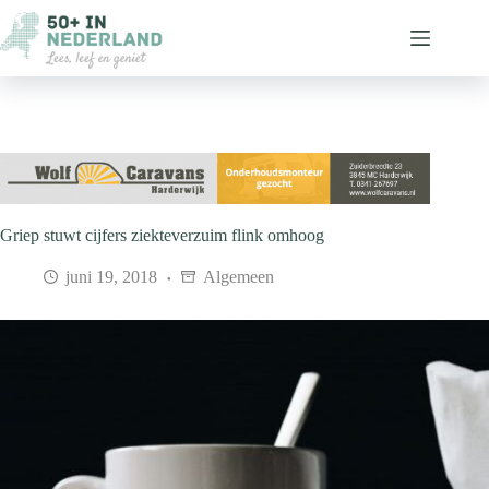
Ga
naar
de
inhoud
Griep stuwt cijfers ziekteverzuim flink omhoog
juni 19, 2018
Algemeen