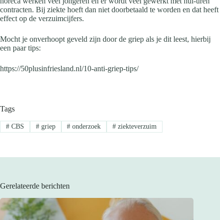
horeca werken veel jongeren en er wordt veel gewerkt met nul-uren
contracten. Bij ziekte hoeft dan niet doorbetaald te worden en dat heeft
effect op de verzuimcijfers.
Mocht je onverhoopt geveld zijn door de griep als je dit leest, hierbij
een paar tips:
https://50plusinfriesland.nl/10-anti-griep-tips/
Tags
#
CBS
#
griep
#
onderzoek
#
ziekteverzuim
Gerelateerde berichten