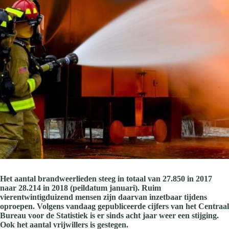
Het aantal brandweerlieden steeg in totaal van 27.850 in 2017
naar 28.214 in 2018 (peildatum januari). Ruim
vierentwintigduizend mensen zijn daarvan inzetbaar tijdens
oproepen. Volgens vandaag gepubliceerde cijfers van het Centraal
Bureau voor de Statistiek is er sinds acht jaar weer een stijging.
Ook het aantal vrijwillers is gestegen.