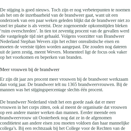
De stijging is goed nieuws. Toch zijn er nog verbeterpunten te noemen
als het om de inzetbaarheid van de brandweer gaat, want uit een
onderzoek van een paar weken geleden blijkt dat de brandweer niet zo
snel ter plaatse is als vereist. Deze zogenoemde opkomsttijden bleken
‘ruim overschreden’. In tien tot zeventig procent van de gevallen werd
die vastgelegde tijd niet gehaald. Volgens voorzitter van Brandweer
Nederland Stephan Wevers zijn het echter onrealistische eisen en
moeten de vereiste tijden worden aangepast. Die zouden nog dateren
uit de jaren zestig, meent Wevers. Momenteel ligt de focus ook vaker
op het voorkomen en beperken van branden.
Meer vrouwen bij de brandweer
Er zijn dit jaar zes procent meer vrouwen bij de brandweer werkzaam
dan vorig jaar. De brandweer telt nu 1365 brandweervrouwen. Bij de
mannen was het stijgingspercentage slechts één procent.
De brandweer Nederland vindt het een goede zaak dat er meer
vrouwen in het corps zitten, ook al meent de organisatie dat vrouwen
op een andere manier werken dan mannen. Eerder meende een
brandweervrouw uit Oosterbeek nog dat ze in de afgenomen
conditietest aan andere eisen zou moeten voldoen dan haar mannelijke
collega’s. Bij een rechtszaak bij het College voor de Rechten van de