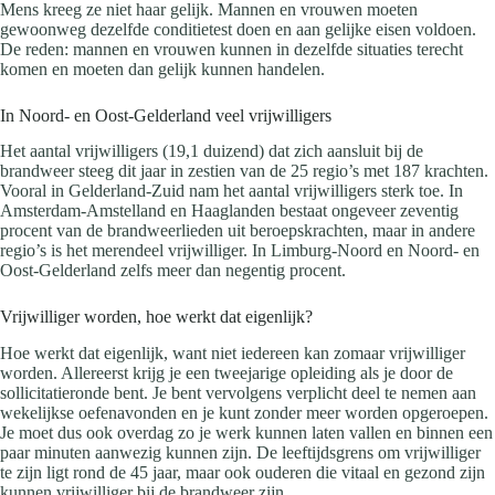
Mens kreeg ze niet haar gelijk. Mannen en vrouwen moeten
gewoonweg dezelfde conditietest doen en aan gelijke eisen voldoen.
De reden: mannen en vrouwen kunnen in dezelfde situaties terecht
komen en moeten dan gelijk kunnen handelen.
In Noord- en Oost-Gelderland veel vrijwilligers
Het aantal vrijwilligers (19,1 duizend) dat zich aansluit bij de
brandweer steeg dit jaar in zestien van de 25 regio’s met 187 krachten.
Vooral in Gelderland-Zuid nam het aantal vrijwilligers sterk toe. In
Amsterdam-Amstelland en Haaglanden bestaat ongeveer zeventig
procent van de brandweerlieden uit beroepskrachten, maar in andere
regio’s is het merendeel vrijwilliger. In Limburg-Noord en Noord- en
Oost-Gelderland zelfs meer dan negentig procent.
Vrijwilliger worden, hoe werkt dat eigenlijk?
Hoe werkt dat eigenlijk, want niet iedereen kan zomaar vrijwilliger
worden. Allereerst krijg je een tweejarige opleiding als je door de
sollicitatieronde bent. Je bent vervolgens verplicht deel te nemen aan
wekelijkse oefenavonden en je kunt zonder meer worden opgeroepen.
Je moet dus ook overdag zo je werk kunnen laten vallen en binnen een
paar minuten aanwezig kunnen zijn. De leeftijdsgrens om vrijwilliger
te zijn ligt rond de 45 jaar, maar ook ouderen die vitaal en gezond zijn
kunnen vrijwilliger bij de brandweer zijn.