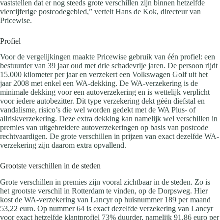
vaststellen dat er nog steeds grote verschillen zijn binnen hetzelfde
viercijferige postcodegebied,” vertelt Hans de Kok, directeur van
Pricewise.
Profiel
Voor de vergelijkingen maakte Pricewise gebruik van één profiel: een
bestuurder van 39 jaar oud met drie schadevrije jaren. De persoon rijdt
15.000 kilometer per jaar en verzekert een Volkswagen Golf uit het
jaar 2008 met enkel een WA-dekking. De WA-verzekering is de
minimale dekking voor een autoverzekering en is wettelijk verplicht
voor iedere autobezitter. Dit type verzekering dekt géén diefstal en
vandalisme, risico’s die wel worden gedekt met de WA Plus- of
allriskverzekering. Deze extra dekking kan namelijk wel verschillen in
premies van uitgebreidere autoverzekeringen op basis van postcode
rechtvaardigen. De grote verschillen in prijzen van exact dezelfde WA-
verzekering zijn daarom extra opvallend.
Grootste verschillen in de steden
Grote verschillen in premies zijn vooral zichtbaar in de steden. Zo is
het grootste verschil in Rotterdam te vinden, op de Dorpsweg. Hier
kost de WA-verzekering van Lancyr op huisnummer 189 per maand
53,22 euro. Op nummer 64 is exact dezelfde verzekering van Lancyr
voor exact hetzelfde klantprofiel 73% duurder, namelijk 91,86 euro per