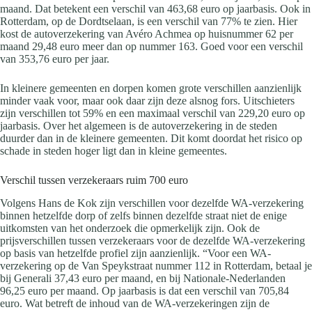
maand. Dat betekent een verschil van 463,68 euro op jaarbasis. Ook in
Rotterdam, op de Dordtselaan, is een verschil van 77% te zien. Hier
kost de autoverzekering van Avéro Achmea op huisnummer 62 per
maand 29,48 euro meer dan op nummer 163. Goed voor een verschil
van 353,76 euro per jaar.
In kleinere gemeenten en dorpen komen grote verschillen aanzienlijk
minder vaak voor, maar ook daar zijn deze alsnog fors. Uitschieters
zijn verschillen tot 59% en een maximaal verschil van 229,20 euro op
jaarbasis. Over het algemeen is de autoverzekering in de steden
duurder dan in de kleinere gemeenten. Dit komt doordat het risico op
schade in steden hoger ligt dan in kleine gemeentes.
Verschil tussen verzekeraars ruim 700 euro
Volgens Hans de Kok zijn verschillen voor dezelfde WA-verzekering
binnen hetzelfde dorp of zelfs binnen dezelfde straat niet de enige
uitkomsten van het onderzoek die opmerkelijk zijn. Ook de
prijsverschillen tussen verzekeraars voor de dezelfde WA-verzekering
op basis van hetzelfde profiel zijn aanzienlijk. “Voor een WA-
verzekering op de Van Speykstraat nummer 112 in Rotterdam, betaal je
bij Generali 37,43 euro per maand, en bij Nationale-Nederlanden
96,25 euro per maand. Op jaarbasis is dat een verschil van 705,84
euro. Wat betreft de inhoud van de WA-verzekeringen zijn de