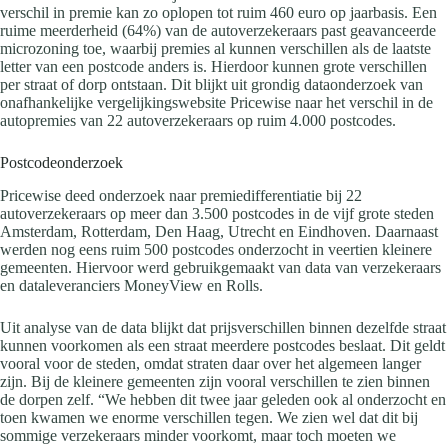
verschil in premie kan zo oplopen tot ruim 460 euro op jaarbasis. Een
ruime meerderheid (64%) van de autoverzekeraars past geavanceerde
microzoning toe, waarbij premies al kunnen verschillen als de laatste
letter van een postcode anders is. Hierdoor kunnen grote verschillen
per straat of dorp ontstaan. Dit blijkt uit grondig dataonderzoek van
onafhankelijke vergelijkingswebsite Pricewise naar het verschil in de
autopremies van 22 autoverzekeraars op ruim 4.000 postcodes.
Postcodeonderzoek
Pricewise deed onderzoek naar premiedifferentiatie bij 22
autoverzekeraars op meer dan 3.500 postcodes in de vijf grote steden
Amsterdam, Rotterdam, Den Haag, Utrecht en Eindhoven. Daarnaast
werden nog eens ruim 500 postcodes onderzocht in veertien kleinere
gemeenten. Hiervoor werd gebruikgemaakt van data van verzekeraars
en dataleveranciers MoneyView en Rolls.
Uit analyse van de data blijkt dat prijsverschillen binnen dezelfde straat
kunnen voorkomen als een straat meerdere postcodes beslaat. Dit geldt
vooral voor de steden, omdat straten daar over het algemeen langer
zijn. Bij de kleinere gemeenten zijn vooral verschillen te zien binnen
de dorpen zelf. “We hebben dit twee jaar geleden ook al onderzocht en
toen kwamen we enorme verschillen tegen. We zien wel dat dit bij
sommige verzekeraars minder voorkomt, maar toch moeten we