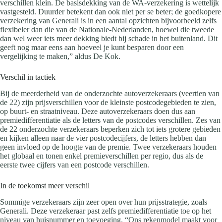
verschillen klein. De basisdekking van de WA-verzekering is wettelijk
vastgesteld. Duurder betekent dan ook niet per se beter; de goedkopere
verzekering van Generali is in een aantal opzichten bijvoorbeeld zelfs
flexibeler dan die van de Nationale-Nederlanden, hoewel die tweede
dan wel weer iets meer dekking biedt bij schade in het buitenland. Dit
geeft nog maar eens aan hoeveel je kunt besparen door een
vergelijking te maken,” aldus De Kok.
Verschil in tactiek
Bij de meerderheid van de onderzochte autoverzekeraars (veertien van
de 22) zijn prijsverschillen voor de kleinste postcodegebieden te zien,
op buurt- en straatniveau. Deze autoverzekeraars doen dus aan
premiedifferentiatie als de letters van de postcodes verschillen. Zes van
de 22 onderzochte verzekeraars beperken zich tot iets grotere gebieden
en kijken alleen naar de vier postcodecijfers, de letters hebben dan
geen invloed op de hoogte van de premie. Twee verzekeraars houden
het globaal en tonen enkel premieverschillen per regio, dus als de
eerste twee cijfers van een postcode verschillen.
In de toekomst meer verschil
Sommige verzekeraars zijn zeer open over hun prijsstrategie, zoals
Generali. Deze verzekeraar past zelfs premiedifferentiatie toe op het
niveau van huisnummer en toevoeging. “Ons rekenmodel maakt voor