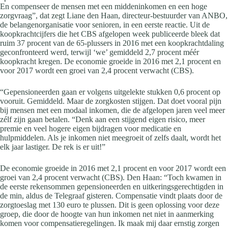
En compenseer de mensen met een middeninkomen en een hoge
zorgvraag”, dat zegt Liane den Haan, directeur-bestuurder van ANBO,
de belangenorganisatie voor senioren, in een eerste reactie. Uit de
koopkrachtcijfers die het CBS afgelopen week publiceerde bleek dat
ruim 37 procent van de 65-plussers in 2016 met een koopkrachtdaling
geconfronteerd werd, terwijl ‘we’ gemiddeld 2,7 procent méér
koopkracht kregen. De economie groeide in 2016 met 2,1 procent en
voor 2017 wordt een groei van 2,4 procent verwacht (CBS).
“Gepensioneerden gaan er volgens uitgelekte stukken 0,6 procent op
vooruit. Gemiddeld. Maar de zorgkosten stijgen. Dat doet vooral pijn
bij mensen met een modaal inkomen, die de afgelopen jaren veel meer
zélf zijn gaan betalen. “Denk aan een stijgend eigen risico, meer
premie en veel hogere eigen bijdragen voor medicatie en
hulpmiddelen. Als je inkomen niet meegroeit of zelfs daalt, wordt het
elk jaar lastiger. De rek is er uit!”
De economie groeide in 2016 met 2,1 procent en voor 2017 wordt een
groei van 2,4 procent verwacht (CBS). Den Haan: “Toch kwamen in
de eerste rekensommen gepensioneerden en uitkeringsgerechtigden in
de min, aldus de Telegraaf gisteren. Compensatie vindt plaats door de
zorgtoeslag met 130 euro te plussen. Dit is geen oplossing voor deze
groep, die door de hoogte van hun inkomen net niet in aanmerking
komen voor compensatieregelingen. Ik maak mij daar ernstig zorgen