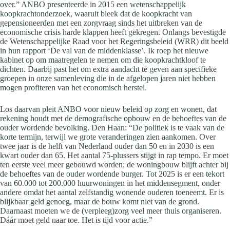
over.” ANBO presenteerde in 2015 een wetenschappelijk
koopkrachtonderzoek, waaruit bleek dat de koopkracht van
gepensioneerden met een zorgvraag sinds het uitbreken van de
economische crisis harde klappen heeft gekregen. Onlangs bevestigde
de Wetenschappelijke Raad voor het Regeringsbeleid (WRR) dit beeld
in hun rapport ‘De val van de middenklasse’. Ik roep het nieuwe
kabinet op om maatregelen te nemen om die koopkrachtkloof te
dichten. Daarbij past het om extra aandacht te geven aan specifieke
groepen in onze samenleving die in de afgelopen jaren niet hebben
mogen profiteren van het economisch herstel.
Los daarvan pleit ANBO voor nieuw beleid op zorg en wonen, dat
rekening houdt met de demografische opbouw en de behoeftes van de
ouder wordende bevolking. Den Haan: “De politiek is te vaak van de
korte termijn, terwijl we grote veranderingen zien aankomen. Over
twee jaar is de helft van Nederland ouder dan 50 en in 2030 is een
kwart ouder dan 65. Het aantal 75-plussers stijgt in rap tempo. Er moet
ten eerste veel meer gebouwd worden; de woningbouw blijft achter bij
de behoeftes van de ouder wordende burger. Tot 2025 is er een tekort
van 60.000 tot 200.000 huurwoningen in het middensegment, onder
andere omdat het aantal zelfstandig wonende ouderen toeneemt. Er is
blijkbaar geld genoeg, maar de bouw komt niet van de grond.
Daarnaast moeten we de (verpleeg)zorg veel meer thuis organiseren.
Dáár moet geld naar toe. Het is tijd voor actie.”