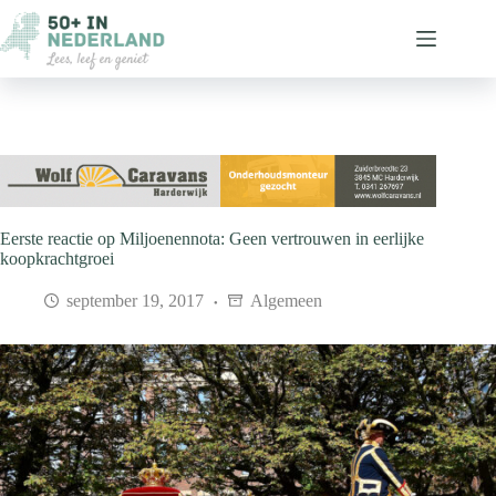
Ga
naar
de
inhoud
Eerste reactie op Miljoenennota: Geen vertrouwen in eerlijke
koopkrachtgroei
september 19, 2017
Algemeen