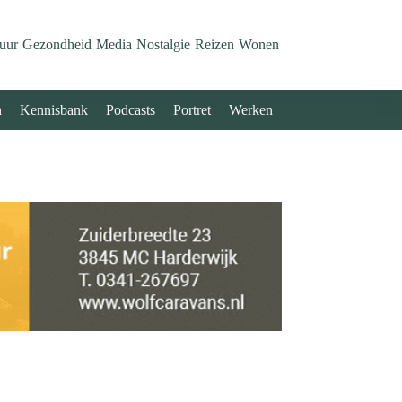
uur
Gezondheid
Media
Nostalgie
Reizen
Wonen
n
Kennisbank
Podcasts
Portret
Werken