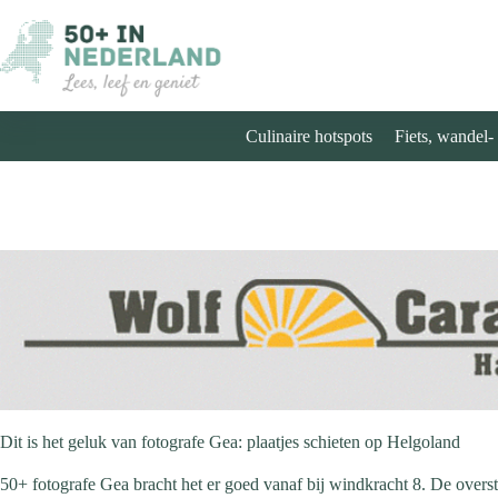
Ga
naar
de
inhoud
Culinaire hotspots
Fiets, wandel-
Dit is het geluk van fotografe Gea: plaatjes schieten op Helgoland
50+ fotografe Gea bracht het er goed vanaf bij windkracht 8. De overs