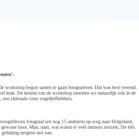
ennen’.
 de workshop begon samen te gaan fotograferen. Dat was best vreemd.
heel leuk. De kennis van de workshop moesten we natuurlijk ook in de
 een eldorado voor vogelliefhebbers.
e overgebleven fotograaf (en nog 15 anderen) op weg naar Helgoland,
e gewone boot. Man, man, wat waren er veel mensen zeeziek. De één
, gelukkig nergens last van.