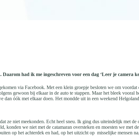
. Daarom had ik me ingeschreven voor een dag ‘Leer je camera k
t gekomen via Facebook. Met een klein groepje besloten we om voordat
lgens gewoon bij elkaar in de auto te stappen. Maar het bleek vooral 
 we dan óók met elkaar doen. Het mondde uit in een weekend Helgoland,
dat ze niet meekonden. Echt heel sneu. Ik ging dus uiteindelijk met d
eld, konden we niet met de catamaran oversteken en moesten we met d
buiten op het achterdek en had, op het uitzicht op misselijke mensen na