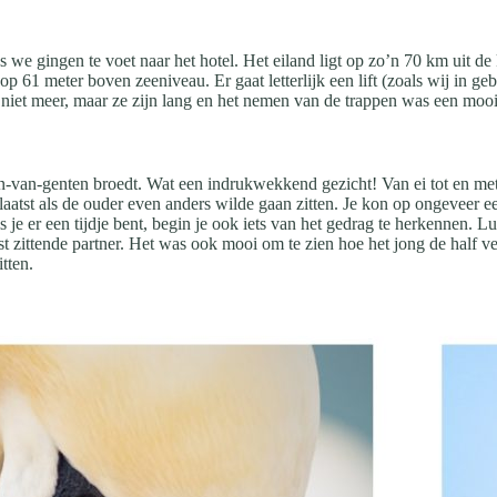
s we gingen te voet naar het hotel. Het eiland ligt op zo’n 70 km uit de 
 op 61 meter boven zeeniveau. Er gaat letterlijk een lift (zoals wij i
k niet meer, maar ze zijn lang en het nemen van de trappen was een moo
-van-genten broedt. Wat een indrukwekkend gezicht! Van ei tot en met h
aatst als de ouder even anders wilde gaan zitten. Je kon op ongeveer e
 er een tijdje bent, begin je ook iets van het gedrag te herkennen. Lui
st zittende partner. Het was ook mooi om te zien hoe het jong de half ve
tten.