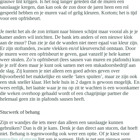
grauwe tint krijgen. Is het nog langer geleden dat de muren een
sauslaagje kregen, dan kan ook de zon door de jaren heen een rol
gespeeld hebben en je muren vaal of gelig kleuren. Kortom; het is tijd
voor een opfrisbeurt.
Je merkt het als de zon irritant naar binnen schijnt maar vooral als je je
kamer anders wil inrichten. De bank iets anders of een nieuwe klok
aan de muur? Dan zie je dat de wanden niet meer egaal van kleur zijn.
Er zijn stofranden, zwarte vlekken en/of kleurverschil ontstaan. Door
je muren weer een opfrisbeurt te geven, gaat vanzelf je hele kamer
weer stralen. Zo’n opfrisbeurt (lees sausen van muren en plafonds) kun
je je zelf doen maar je kunt ook samen met een stukadoorsbedrijf aan
de slag. Zij kunnen je niet alleen een goed advies geven over
bijvoorbeeld het makkelijke en snelle ‘latex spuiten’, maar ze zijn ook
een stuk sneller klaar. Het hele huis in 2 dagen is gewoon mogelijk. En
wees eerlijk, het laatste waar je nu op zit te wachten is een woonkamer
die weken overhoop gehaald wordt of een chagrijnige partner die
helemaal geen zin in plafonds sausen heeft.
Stucwerk of behang
Zijn er wandjes die iets meer dan alleen een sauslaagje kunnen
gebruiken? Dan is dit je kans. Denk je dan direct aan stucen, dat hoeft
niet. Behang is tegenwoordig ook weer een optie. Of je kiest voor
renovlies of stucen
ligt aan je wensen. Heb je net een nieuwe serre