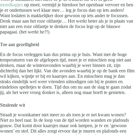
mondkapjes
op moet, vermijd je hierdoor het openbaar vervoer en ben
je er ondertussen wel klaar mee… leg je focus dan op iets anders!
Want loslaten is makkelijker door gewoon op iets ander te focussen.
Denk maar aan het roze olifantje… Het werkt beter als je in plaats van
niet aan een roze olifantje te denken de focus legt op de blauwe
papagaai. (het werkt he?!)
Toe aan gezelligheid
En de focus verleggen kan dus prima op je huis. Want met de hoge
temperaturen van de afgelopen tijd, moet je er misschien nog niet aan
denken, maar de winteravonden waarbij je weer binnen zit, zijn
dichterbij dan het lijkt. Van die avonden waarbij je op de bank een film
wil kijken, wijntje er bij en kaarsjes aan. En misschien mag je dan
straks eindelijk wel weer vrienden uitnodigen om bij te praten en
eindeloos spelletjes te doen. Tijd dus om nu aan de slag te gaan zodat
jij, als het weer vroeg donker is, alleen nog maar hoeft te genieten.
Stralende wit
Straalt je woonkamer niet meer zo als toen je er net kwam wonen?
Niet zo heel raar. In de loop van de tijd worden wanden en plafonds
grauw. Dat komt door kaarsjes maar ook lampen, je tv en ‘gewoon
wonen’ en stof. Dit alles zorgt ervoor dat je muren en plafonds een