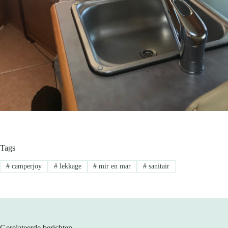
Tags
#
camperjoy
#
lekkage
#
mir en mar
#
sanitair
Gerelateerde berichten