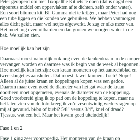
Peter geopperd om met Tixopalthe Kit iets te doen (dat is nogal een
rigoureus middel om oppervlakten af te dichten, zelfs onder water).
Een soort bitumen kit. Bij Gamma niet te krijgen, maar Peter had nog
een tube liggen en die konden we gebruiken. We hebben vanmorgen
alles dicht gekit, maar wel netjes afgewerkt. Je zag er niks meer van.
Het moet nog even uitharden en dan gooien we morgen water in de
bak. We zullen zien.
Hoe moeilijk kan het zijn
Daarnaast moest natuurlijk ook nog even de keukenkraan in de camper
vervangen worden en daarmee was ik begin van de week al begonnen.
Hoe moeilijk kan het zijn: een kraan monteren op het aanrechtblad en
twee slangetjes aansluiten. Dat moest ik wel kunnen. Toch? Nope!
Alleen al de juiste kraan en koppelingen kopen was een gedoe.
Daarom maar even goed de diameter van het gat waar de kraan
doorheen moet opgemeten, evenals de diameter van de koppeling.
Goed voorbereid ging ik op pad om de koppeling te kopen, maar na
het laten zien van de foto kreeg ik zo’n zesentwintig wedervragen op
mij af gevuurd. bi/bu of bu/bi? 5/8″ versus 3/4″, knel of draad?
Tjessus, wat een hel. Maar het kwam goed uiteindelijk!
Fase 1 en 2
Fase 1 ging zeer voorspoedig. Het monteren van de kraan op