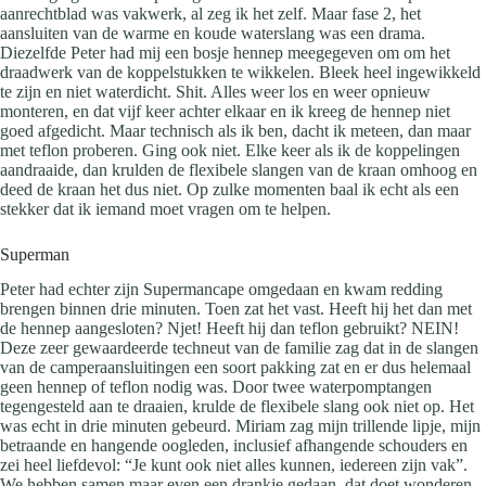
aanrechtblad was vakwerk, al zeg ik het zelf. Maar fase 2, het
aansluiten van de warme en koude waterslang was een drama.
Diezelfde Peter had mij een bosje hennep meegegeven om om het
draadwerk van de koppelstukken te wikkelen. Bleek heel ingewikkeld
te zijn en niet waterdicht. Shit. Alles weer los en weer opnieuw
monteren, en dat vijf keer achter elkaar en ik kreeg de hennep niet
goed afgedicht. Maar technisch als ik ben, dacht ik meteen, dan maar
met teflon proberen. Ging ook niet. Elke keer als ik de koppelingen
aandraaide, dan krulden de flexibele slangen van de kraan omhoog en
deed de kraan het dus niet. Op zulke momenten baal ik echt als een
stekker dat ik iemand moet vragen om te helpen.
Superman
Peter had echter zijn Supermancape omgedaan en kwam redding
brengen binnen drie minuten. Toen zat het vast. Heeft hij het dan met
de hennep aangesloten? Njet! Heeft hij dan teflon gebruikt? NEIN!
Deze zeer gewaardeerde techneut van de familie zag dat in de slangen
van de camperaansluitingen een soort pakking zat en er dus helemaal
geen hennep of teflon nodig was. Door twee waterpomptangen
tegengesteld aan te draaien, krulde de flexibele slang ook niet op. Het
was echt in drie minuten gebeurd. Miriam zag mijn trillende lipje, mijn
betraande en hangende oogleden, inclusief afhangende schouders en
zei heel liefdevol: “Je kunt ook niet alles kunnen, iedereen zijn vak”.
We hebben samen maar even een drankje gedaan, dat doet wonderen.