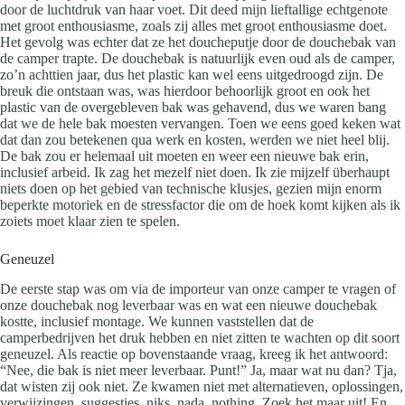
door de luchtdruk van haar voet. Dit deed mijn lieftallige echtgenote
met groot enthousiasme, zoals zij alles met groot enthousiasme doet.
Het gevolg was echter dat ze het doucheputje door de douchebak van
de camper trapte. De douchebak is natuurlijk even oud als de camper,
zo’n achttien jaar, dus het plastic kan wel eens uitgedroogd zijn. De
breuk die ontstaan was, was hierdoor behoorlijk groot en ook het
plastic van de overgebleven bak was gehavend, dus we waren bang
dat we de hele bak moesten vervangen. Toen we eens goed keken wat
dat dan zou betekenen qua werk en kosten, werden we niet heel blij.
De bak zou er helemaal uit moeten en weer een nieuwe bak erin,
inclusief arbeid. Ik zag het mezelf niet doen. Ik zie mijzelf überhaupt
niets doen op het gebied van technische klusjes, gezien mijn enorm
beperkte motoriek en de stressfactor die om de hoek komt kijken als ik
zoiets moet klaar zien te spelen.
Geneuzel
De eerste stap was om via de importeur van onze camper te vragen of
onze douchebak nog leverbaar was en wat een nieuwe douchebak
kostte, inclusief montage. We kunnen vaststellen dat de
camperbedrijven het druk hebben en niet zitten te wachten op dit soort
geneuzel. Als reactie op bovenstaande vraag, kreeg ik het antwoord:
“Nee, die bak is niet meer leverbaar. Punt!” Ja, maar wat nu dan? Tja,
dat wisten zij ook niet. Ze kwamen niet met alternatieven, oplossingen,
verwijzingen, suggesties, niks, nada, nothing. Zoek het maar uit! En