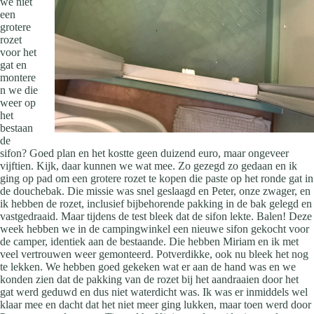
we niet
een
grotere
rozet
voor het
gat en
montere
n we die
weer op
het
bestaan
de
sifon? Goed plan en het kostte geen duizend euro, maar ongeveer
vijftien. Kijk, daar kunnen we wat mee. Zo gezegd zo gedaan en ik
ging op pad om een grotere rozet te kopen die paste op het ronde gat in
de douchebak. Die missie was snel geslaagd en Peter, onze zwager, en
ik hebben de rozet, inclusief bijbehorende pakking in de bak gelegd en
vastgedraaid. Maar tijdens de test bleek dat de sifon lekte. Balen! Deze
week hebben we in de campingwinkel een nieuwe sifon gekocht voor
de camper, identiek aan de bestaande. Die hebben Miriam en ik met
veel vertrouwen weer gemonteerd. Potverdikke, ook nu bleek het nog
te lekken. We hebben goed gekeken wat er aan de hand was en we
konden zien dat de pakking van de rozet bij het aandraaien door het
gat werd geduwd en dus niet waterdicht was. Ik was er inmiddels wel
klaar mee en dacht dat het niet meer ging lukken, maar toen werd door