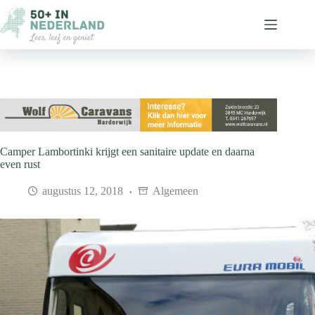
Ga
naar
de
inhoud
Camper Lambortinki krijgt een sanitaire update en daarna
even rust
augustus 12, 2018
Algemeen