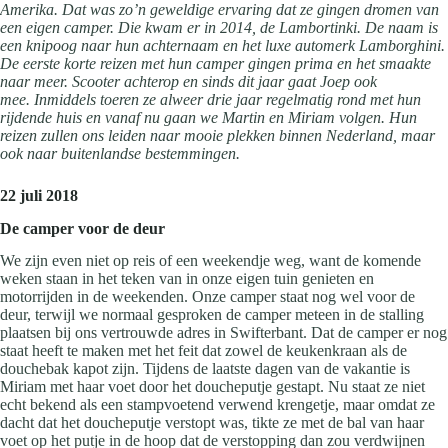
Amerika. Dat was zo’n geweldige ervaring dat ze gingen dromen van
een eigen camper. Die kwam er in 2014, de Lambortinki. De naam is
een knipoog naar hun achternaam en het luxe automerk Lamborghini.
De eerste korte reizen met hun camper gingen prima en het smaakte
naar meer. Scooter achterop en sinds dit jaar gaat Joep ook
mee.
Inmiddels toeren ze alweer drie jaar regelmatig rond met hun
rijdende huis en vanaf nu gaan we Martin en Miriam volgen. Hun
reizen zullen ons leiden naar mooie plekken binnen Nederland, maar
ook naar buitenlandse bestemmingen.
22 juli 2018
De camper voor de deur
We zijn even niet op reis of een weekendje weg, want de komende
weken staan in het teken van in onze eigen tuin genieten en
motorrijden in de weekenden. Onze camper staat nog wel voor de
deur, terwijl we normaal gesproken de camper meteen in de stalling
plaatsen bij ons vertrouwde adres in Swifterbant. Dat de camper er nog
staat heeft te maken met het feit dat zowel de keukenkraan als de
douchebak kapot zijn. Tijdens de laatste dagen van de vakantie is
Miriam met haar voet door het doucheputje gestapt. Nu staat ze niet
echt bekend als een stampvoetend verwend krengetje, maar omdat ze
dacht dat het doucheputje verstopt was, tikte ze met de bal van haar
voet op het putje in de hoop dat de verstopping dan zou verdwijnen