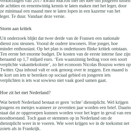
verkiezingen van 2017 kwam Macron met het idee om jongeren tussen
de achttien en eenentwintig kennis te laten maken met het leger, door
ze minimaal een maand mee te laten lopen in een kazerne van het
leger. Te duur. Vandaar deze versie.
Storm aan kritiek
Uit onderzoek blijkt dat twee derde van de Fransen een nationale
dienst zou steunen. Vooral de oudere inwoners. Hoe jonger, hoe
minder enthousiast. Op het plan is ondertussen flinke kritiek ontstaan.
Ten eerste het enorme budget. De kosten van de eerste interne fase zijn
beraamd op 1,7 miljard euro. ‘Een waanzinnig bedrag voor een soort
verplichte vakantiekolonie’, zo liet econoom Nicolas Bouzou weten op
Twitter. Qua inhoud valt er ook genoeg over te zeggen. Een maand is
te kort om iets te bereiken op sociaal gebied en jongeren iets
verplichten is iets wat sowieso niet vaak goed samen gaat.
Hoe zit het met Nederland?
Wat betreft Nederland bestaat er geen ‘echte’ dienstplicht. Wel krijgen
jongens en meisjes wanneer ze zeventien jaar worden een brief. Daarin
staat dat ze opgeroepen kunnen worden voor het leger in geval van een
noodtoestand. Toch gaan er stemmen op in Nederland om de
dienstplicht weer in te voeren. Wie weet krijgen we in de toekomst net
zoiets als in Frankrijk.