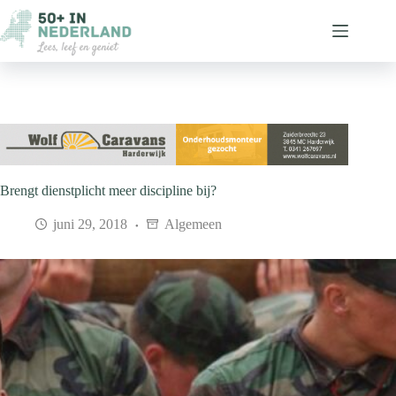
Ga
naar
de
inhoud
Brengt dienstplicht meer discipline bij?
juni 29, 2018
Algemeen