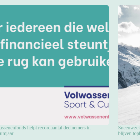
ssenenfonds helpt recordaantal deelnemers in
Sneeuwzeke
eumjaar
blijven to