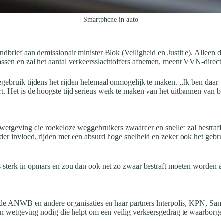
Smartphone in auto
rief aan demissionair minister Blok (Veiligheid en Justitie). Alleen 
passen en zal het aantal verkeersslachtoffers afnemen, meent VVN-direc
onegebruik tijdens het rijden helemaal onmogelijk te maken. ,,Ik ben da
 Het is de hoogste tijd serieus werk te maken van het uitbannen van bel
e wetgeving die roekeloze weggebruikers zwaarder en sneller zal bestra
onder invloed, rijden met een absurd hoge snelheid en zeker ook het ge
terk in opmars en zou dan ook net zo zwaar bestraft moeten worden als
, de ANWB en andere organisaties en haar partners lnterpolis, KPN, Sa
n wetgeving nodig die helpt om een veilig verkeersgedrag te waarborge