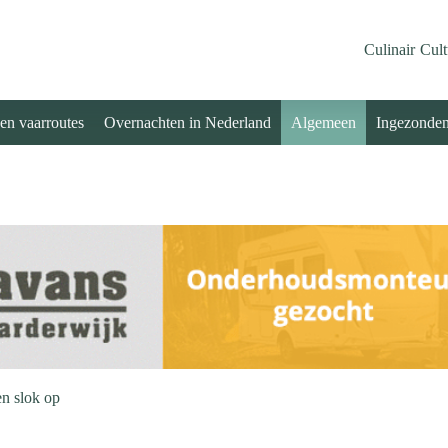
Culinair
Cult
 en vaarroutes
Overnachten in Nederland
Algemeen
Ingezonde
en slok op