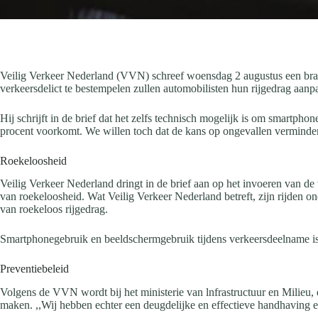
Veilig Verkeer Nederland (VVN) schreef woensdag 2 augustus een brandb
verkeersdelict te bestempelen zullen automobilisten hun rijgedrag aan
Hij schrijft in de brief dat het zelfs technisch mogelijk is om smartph
procent voorkomt. We willen toch dat de kans op ongevallen vermindert.
Roekeloosheid
Veilig Verkeer Nederland dringt in de brief aan op het invoeren van d
van roekeloosheid. Wat Veilig Verkeer Nederland betreft, zijn rijden 
van roekeloos rijgedrag.
Smartphonegebruik en beeldschermgebruik tijdens verkeersdeelname is s
Preventiebeleid
Volgens de VVN wordt bij het ministerie van lnfrastructuur en Milieu
maken. ,,Wij hebben echter een deugdelijke en effectieve handhaving e