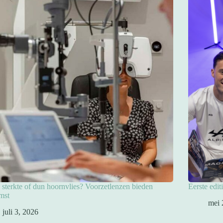
sterkte of dun hoornvlies? Voorzetlenzen bieden
Eerste edit
mst
mei 
juli 3, 2026