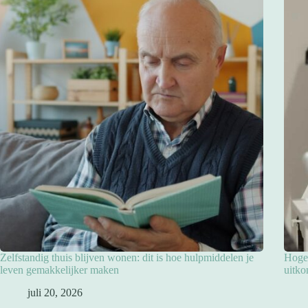
Zelfstandig thuis blijven wonen: dit is hoe hulpmiddelen je
Hoge 
leven gemakkelijker maken
uitko
juli 20, 2026