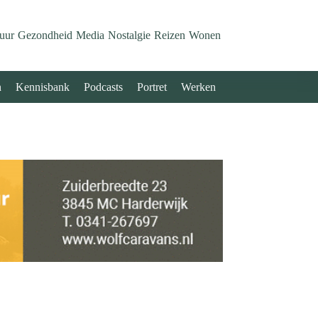
uur
Gezondheid
Media
Nostalgie
Reizen
Wonen
n
Kennisbank
Podcasts
Portret
Werken