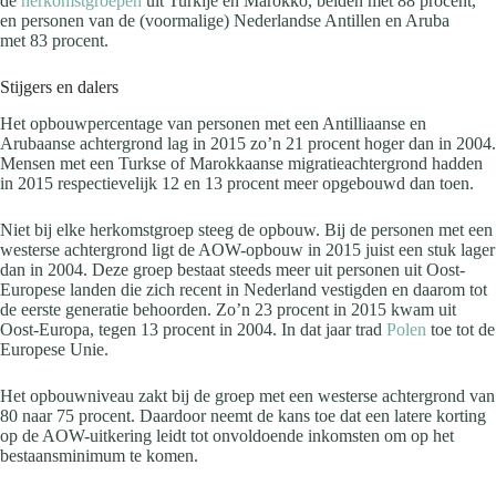
de
herkomstgroepen
uit Turkije en Marokko, beiden met
88 procent
,
en personen van de (voormalige) Nederlandse Antillen en Aruba
met
83 procent
.
Stijgers en dalers
Het opbouwpercentage van personen met een Antilliaanse en
Arubaanse achtergrond lag in 2015 zo’n
21 procent
hoger dan in 2004.
Mensen met een Turkse of Marokkaanse migratieachtergrond hadden
in 2015 respectievelijk 12 en 13 procent meer opgebouwd dan toen.
Niet bij elke herkomstgroep steeg de opbouw. Bij de personen met een
westerse achtergrond ligt de AOW-opbouw in 2015 juist een stuk lager
dan in 2004. Deze groep bestaat steeds meer uit personen uit Oost-
Europese landen die zich recent in Nederland vestigden en daarom tot
de eerste generatie behoorden. Zo’n
23 procent
in 2015 kwam uit
Oost-Europa, tegen
13 procent
in 2004. In dat jaar trad
Polen
toe tot de
Europese Unie.
Het opbouwniveau zakt bij de groep met een westerse achtergrond van
80 naar
75 procent
. Daardoor neemt de kans toe dat een latere korting
op de AOW-uitkering leidt tot onvoldoende inkomsten om op het
bestaansminimum te komen.