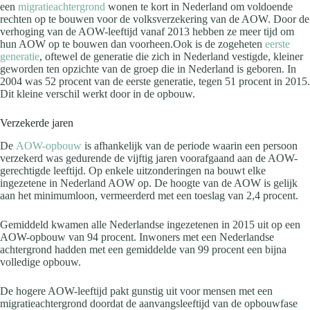
een
migratieachtergrond
wonen te kort in Nederland om voldoende
rechten op te bouwen voor de volksverzekering van de AOW. Door de
verhoging van de AOW-leeftijd vanaf 2013 hebben ze meer tijd om
hun AOW op te bouwen dan voorheen.Ook is de zogeheten
eerste
generatie
, oftewel de generatie die zich in Nederland vestigde, kleiner
geworden ten opzichte van de groep die in Nederland is geboren. In
2004 was
52 procent
van de eerste generatie, tegen
51 procent
in 2015.
Dit kleine verschil werkt door in de opbouw.
Verzekerde jaren
De
AOW-opbouw
is afhankelijk van de periode waarin een persoon
verzekerd was gedurende de vijftig jaren voorafgaand aan de AOW-
gerechtigde leeftijd. Op enkele uitzonderingen na bouwt elke
ingezetene in Nederland AOW op. De hoogte van de AOW is gelijk
aan het minimumloon, vermeerderd met een toeslag van
2,4 procent
.
Gemiddeld kwamen alle Nederlandse ingezetenen in 2015 uit op een
AOW-opbouw van
94 procent
. Inwoners met een Nederlandse
achtergrond hadden met een gemiddelde van
99 procent
een bijna
volledige opbouw.
De hogere AOW-leeftijd pakt gunstig uit voor mensen met een
migratieachtergrond doordat de aanvangsleeftijd van de opbouwfase