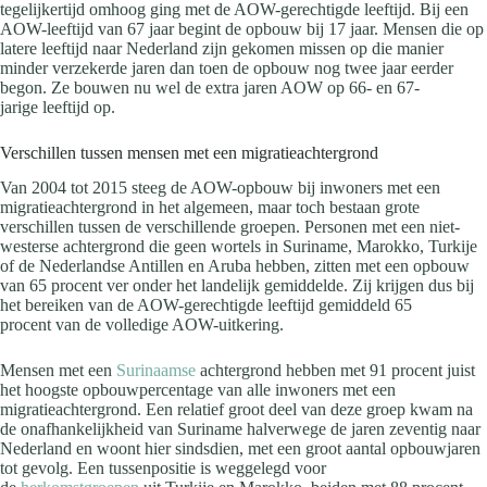
tegelijkertijd omhoog ging met de AOW-gerechtigde leeftijd. Bij een
AOW-leeftijd van 67 jaar begint de opbouw bij 17 jaar. Mensen die op
latere leeftijd naar Nederland zijn gekomen missen op die manier
minder verzekerde jaren dan toen de opbouw nog twee jaar eerder
begon. Ze bouwen nu wel de extra jaren AOW op
66- en 67-
jarige
leeftijd op.
Verschillen tussen mensen met een migratieachtergrond
Van 2004 tot 2015 steeg de AOW-opbouw bij inwoners met een
migratieachtergrond in het algemeen, maar toch bestaan grote
verschillen tussen de verschillende groepen. Personen met een niet-
westerse achtergrond die geen wortels in Suriname, Marokko, Turkije
of de Nederlandse Antillen en Aruba hebben, zitten met een opbouw
van 65 procent ver onder het landelijk gemiddelde. Zij krijgen dus bij
het bereiken van de AOW-gerechtigde leeftijd gemiddeld
65
procent
van de volledige AOW-uitkering.
Mensen met een
Surinaamse
achtergrond hebben met
91 procent
juist
het hoogste opbouwpercentage van alle inwoners met een
migratieachtergrond. Een relatief groot deel van deze groep kwam na
de onafhankelijkheid van Suriname halverwege de jaren zeventig naar
Nederland en woont hier sindsdien, met een groot aantal opbouwjaren
tot gevolg. Een tussenpositie is weggelegd voor