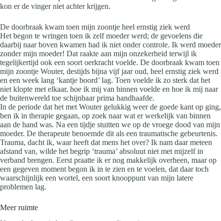
kon er de vinger niet achter krijgen.
De doorbraak kwam toen mijn zoontje heel ernstig ziek werd
Het begon te wringen toen ik zelf moeder werd; de gevoelens die
daarbij naar boven kwamen had ik niet onder controle. Ik werd moeder
zonder mijn moeder! Dat raakte aan mijn onzekerheid terwijl ik
tegelijkertijd ook een soort oerkracht voelde. De doorbraak kwam toen
mijn zoontje Wouter, destijds bijna vijf jaar oud, heel ernstig ziek werd
en een week lang ‘kantje boord’ lag. Toen voelde ik zo sterk dat het
niet klopte met elkaar, hoe ik mij van binnen voelde en hoe ik mij naar
de buitenwereld toe schijnbaar prima handhaafde.
In de periode dat het met Wouter gelukkig weer de goede kant op ging,
ben ik in therapie gegaan, op zoek naar wat er werkelijk van binnen
aan de hand was. Na een tijdje stuitten we op de vroege dood van mijn
moeder. De therapeute benoemde dit als een traumatische gebeurtenis.
Trauma, dacht ik, waar heeft dat mens het over? Ik nam daar meteen
afstand van, wilde het begrip ‘trauma’ absoluut niet met mijzelf in
verband brengen. Eerst praatte ik er nog makkelijk overheen, maar op
een gegeven moment begon ik in te zien en te voelen, dat daar toch
waarschijnlijk een wortel, een soort knooppunt van mijn latere
problemen lag.
Meer ruimte