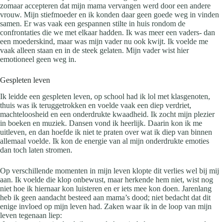
zomaar accepteren dat mijn mama vervangen werd door een andere
vrouw. Mijn stiefmoeder en ik konden daar geen goede weg in vinden
samen. Er was vaak een gespannen stilte in huis rondom de
confrontaties die we met elkaar hadden. Ik was meer een vaders- dan
een moederskind, maar was mijn vader nu ook kwijt. Ik voelde me
vaak alleen staan en in de steek gelaten. Mijn vader wist hier
emotioneel geen weg in.
Gespleten leven
Ik leidde een gespleten leven, op school had ik lol met klasgenoten,
thuis was ik teruggetrokken en voelde vaak een diep verdriet,
machteloosheid en een onderdrukte kwaadheid. Ik zocht mijn plezier
in boeken en muziek. Dansen vond ik heerlijk. Daarin kon ik me
uitleven, en dan hoefde ik niet te praten over wat ik diep van binnen
allemaal voelde. Ik kon de energie van al mijn onderdrukte emoties
dan toch laten stromen.
Op verschillende momenten in mijn leven klopte dit verlies wel bij mij
aan. Ik voelde die klop onbewust, maar herkende hem niet, wist nog
niet hoe ik hiernaar kon luisteren en er iets mee kon doen. Jarenlang
heb ik geen aandacht besteed aan mama’s dood; niet bedacht dat dit
enige invloed op mijn leven had. Zaken waar ik in de loop van mijn
leven tegenaan liep: