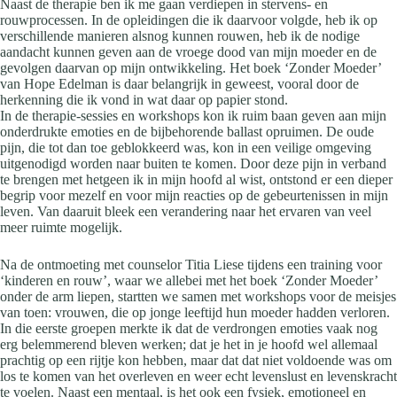
Naast de therapie ben ik me gaan verdiepen in stervens- en
rouwprocessen. In de opleidingen die ik daarvoor volgde, heb ik op
verschillende manieren alsnog kunnen rouwen, heb ik de nodige
aandacht kunnen geven aan de vroege dood van mijn moeder en de
gevolgen daarvan op mijn ontwikkeling. Het boek ‘Zonder Moeder’
van Hope Edelman is daar belangrijk in geweest, vooral door de
herkenning die ik vond in wat daar op papier stond.
In de therapie-sessies en workshops kon ik ruim baan geven aan mijn
onderdrukte emoties en de bijbehorende ballast opruimen. De oude
pijn, die tot dan toe geblokkeerd was, kon in een veilige omgeving
uitgenodigd worden naar buiten te komen. Door deze pijn in verband
te brengen met hetgeen ik in mijn hoofd al wist, ontstond er een dieper
begrip voor mezelf en voor mijn reacties op de gebeurtenissen in mijn
leven. Van daaruit bleek een verandering naar het ervaren van veel
meer ruimte mogelijk.
Na de ontmoeting met counselor Titia Liese tijdens een training voor
‘kinderen en rouw’, waar we allebei met het boek ‘Zonder Moeder’
onder de arm liepen, startten we samen met workshops voor de meisjes
van toen: vrouwen, die op jonge leeftijd hun moeder hadden verloren.
In die eerste groepen merkte ik dat de verdrongen emoties vaak nog
erg belemmerend bleven werken; dat je het in je hoofd wel allemaal
prachtig op een rijtje kon hebben, maar dat dat niet voldoende was om
los te komen van het overleven en weer echt levenslust en levenskracht
te voelen. Naast een mentaal, is het ook een fysiek, emotioneel en