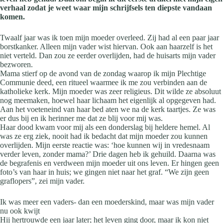
verhaal zodat je weet waar mijn schrijfsels ten diepste vandaan
komen.
Twaalf jaar was ik toen mijn moeder overleed. Zij had al een paar jaar
borstkanker. Alleen mijn vader wist hiervan. Ook aan haarzelf is het
niet verteld. Dan zou ze eerder overlijden, had de huisarts mijn vader
bezworen.
Mama stierf op de avond van de zondag waarop ik mijn Plechtige
Communie deed, een ritueel waarmee ik me zou verbinden aan de
katholieke kerk. Mijn moeder was zeer religieus. Dit wilde ze absoluut
nog meemaken, hoewel haar lichaam het eigenlijk al opgegeven had.
Aan het voeteneind van haar bed aten we na de kerk taartjes. Ze was
er dus bij en ik herinner me dat ze blij voor mij was.
Haar dood kwam voor mij als een donderslag bij heldere hemel. Al
was ze erg ziek, nooit had ik bedacht dat mijn moeder zou kunnen
overlijden. Mijn eerste reactie was: ‘hoe kunnen wij in vredesnaam
verder leven, zonder mama?’ Drie dagen heb ik gehuild. Daarna was
de begrafenis en verdween mijn moeder uit ons leven. Er hingen geen
foto’s van haar in huis; we gingen niet naar het graf. “We zijn geen
graflopers”, zei mijn vader.
Ik was meer een vaders- dan een moederskind, maar was mijn vader
nu ook kwijt
Hij hertrouwde een jaar later; het leven ging door, maar ik kon niet