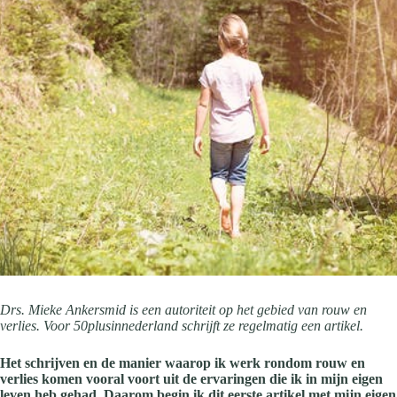
Drs. Mieke Ankersmid is een autoriteit op het gebied van rouw en
verlies. Voor 50plusinnederland schrijft ze regelmatig een artikel.
Het schrijven en de manier waarop ik werk rondom rouw en
verlies komen vooral voort uit de ervaringen die ik in mijn eigen
leven heb gehad. Daarom begin ik dit eerste artikel met mijn eigen