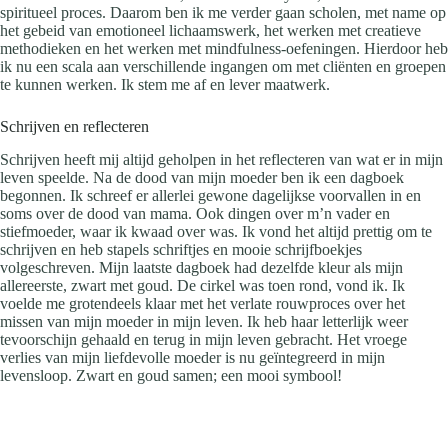
spiritueel proces. Daarom ben ik me verder gaan scholen, met name op
het gebeid van emotioneel lichaamswerk, het werken met creatieve
methodieken en het werken met mindfulness-oefeningen. Hierdoor heb
ik nu een scala aan verschillende ingangen om met cliënten en groepen
te kunnen werken. Ik stem me af en lever maatwerk.
Schrijven en reflecteren
Schrijven heeft mij altijd geholpen in het reflecteren van wat er in mijn
leven speelde. Na de dood van mijn moeder ben ik een dagboek
begonnen. Ik schreef er allerlei gewone dagelijkse voorvallen in en
soms over de dood van mama. Ook dingen over m’n vader en
stiefmoeder, waar ik kwaad over was. Ik vond het altijd prettig om te
schrijven en heb stapels schriftjes en mooie schrijfboekjes
volgeschreven. Mijn laatste dagboek had dezelfde kleur als mijn
allereerste, zwart met goud. De cirkel was toen rond, vond ik. Ik
voelde me grotendeels klaar met het verlate rouwproces over het
missen van mijn moeder in mijn leven. Ik heb haar letterlijk weer
tevoorschijn gehaald en terug in mijn leven gebracht. Het vroege
verlies van mijn liefdevolle moeder is nu geïntegreerd in mijn
levensloop. Zwart en goud samen; een mooi symbool!