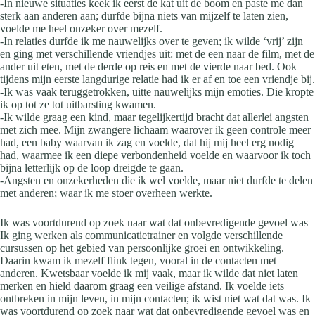
-In nieuwe situaties keek ik eerst de kat uit de boom en paste me dan
sterk aan anderen aan; durfde bijna niets van mijzelf te laten zien,
voelde me heel onzeker over mezelf.
-In relaties durfde ik me nauwelijks over te geven; ik wilde ‘vrij’ zijn
en ging met verschillende vriendjes uit: met de een naar de film, met de
ander uit eten, met de derde op reis en met de vierde naar bed. Ook
tijdens mijn eerste langdurige relatie had ik er af en toe een vriendje bij.
-Ik was vaak teruggetrokken, uitte nauwelijks mijn emoties. Die kropte
ik op tot ze tot uitbarsting kwamen.
-Ik wilde graag een kind, maar tegelijkertijd bracht dat allerlei angsten
met zich mee. Mijn zwangere lichaam waarover ik geen controle meer
had, een baby waarvan ik zag en voelde, dat hij mij heel erg nodig
had, waarmee ik een diepe verbondenheid voelde en waarvoor ik toch
bijna letterlijk op de loop dreigde te gaan.
-Angsten en onzekerheden die ik wel voelde, maar niet durfde te delen
met anderen; waar ik me stoer overheen werkte.
Ik was voortdurend op zoek naar wat dat onbevredigende gevoel was
Ik ging werken als communicatietrainer en volgde verschillende
cursussen op het gebied van persoonlijke groei en ontwikkeling.
Daarin kwam ik mezelf flink tegen, vooral in de contacten met
anderen. Kwetsbaar voelde ik mij vaak, maar ik wilde dat niet laten
merken en hield daarom graag een veilige afstand. Ik voelde iets
ontbreken in mijn leven, in mijn contacten; ik wist niet wat dat was. Ik
was voortdurend op zoek naar wat dat onbevredigende gevoel was en