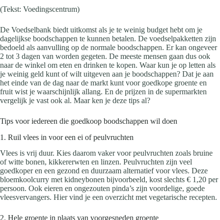
(Tekst: Voedingscentrum)
De Voedselbank biedt uitkomst als je te weinig budget hebt om je
dagelijkse boodschappen te kunnen betalen. De voedselpakketten zijn
bedoeld als aanvulling op de normale boodschappen. Er kan ongeveer
2 tot 3 dagen van worden gegeten. De meeste mensen gaan dus ook
naar de winkel om eten en drinken te kopen. Waar kun je op letten als
je weinig geld kunt of wilt uitgeven aan je boodschappen? Dat je aan
het einde van de dag naar de markt kunt voor goedkope groente en
fruit wist je waarschijnlijk allang. En de prijzen in de supermarkten
vergelijk je vast ook al. Maar ken je deze tips al?
Tips voor iedereen die goedkoop boodschappen wil doen
1. Ruil vlees in voor een ei of peulvruchten
Vlees is vrij duur. Kies daarom vaker voor peulvruchten zoals bruine
of witte bonen, kikkererwten en linzen. Peulvruchten zijn veel
goedkoper en een gezond en duurzaam alternatief voor vlees. Deze
bloemkoolcurry met kidneybonen bijvoorbeeld, kost slechts € 1,20 per
persoon. Ook eieren en ongezouten pinda’s zijn voordelige, goede
vleesvervangers. Hier vind je een overzicht met vegetarische recepten.
2. Hele groente in plaats van voorgesneden groente