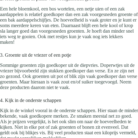
Een hele bloemkool, een bos wortelen, een netje uien of een zak
aardappelen is relatief goedkoper dan een zak voorgesneden groente of
een bak aardappelschijfjes. De hoeveelheid is vaak groter en je kunt er
soms meerdere keren van eten. Daarnaast blijft een hele kool of krop
sla langer goed dan voorgesneden groenten. Je hoeft dan minder snel
iets weg te gooien. Ook met restjes kun je vaak nog iets lekkers
maken!
3. Groente uit de vriezer of een potje
Sommige groenten zijn goedkoper uit de diepvries. Doperwtjes uit de
vriezer bijvoorbeeld zijn stukken goedkoper dan verse. En ze zijn net
zo gezond. Ook groenten uit pot of blik zijn vaak goedkoper dan verse
groenten. Maar hieraan is vaak zout en/of suiker toegevoegd. Neem
deze producten daarom niet te vaak.
4. Kijk in de onderste schappen
Kijk in de winkel vooral in de onderste schappen. Hier staan de minder
bekende, vaak goedkopere merken. Ze smaken meestal net zo goed.
Als je prijzen vergelijkt, is het ook slim om naar de hoeveelheden te
kijken. Niet in elke pot of zak groenten of bonen zit evenveel. Dat
geldt ook bij blikjes vis. Bij veel producten staat een kiloprijs vermeld,