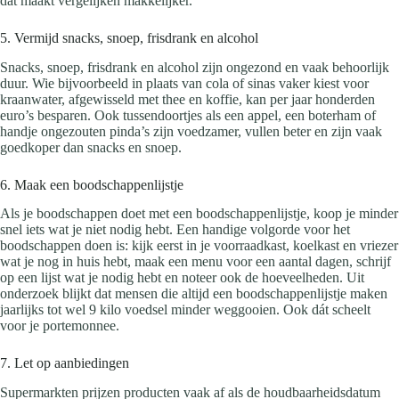
dat maakt vergelijken makkelijker.
5. Vermijd snacks, snoep, frisdrank en alcohol
Snacks, snoep, frisdrank en alcohol zijn ongezond en vaak behoorlijk
duur. Wie bijvoorbeeld in plaats van cola of sinas vaker kiest voor
kraanwater, afgewisseld met thee en koffie, kan per jaar honderden
euro’s besparen. Ook tussendoortjes als een appel, een boterham of
handje ongezouten pinda’s zijn voedzamer, vullen beter en zijn vaak
goedkoper dan snacks en snoep.
6. Maak een boodschappenlijstje
Als je boodschappen doet met een boodschappenlijstje, koop je minder
snel iets wat je niet nodig hebt. Een handige volgorde voor het
boodschappen doen is: kijk eerst in je voorraadkast, koelkast en vriezer
wat je nog in huis hebt, maak een menu voor een aantal dagen, schrijf
op een lijst wat je nodig hebt en noteer ook de hoeveelheden. Uit
onderzoek blijkt dat mensen die altijd een boodschappenlijstje maken
jaarlijks tot wel 9 kilo voedsel minder weggooien. Ook dát scheelt
voor je portemonnee.
7. Let op aanbiedingen
Supermarkten prijzen producten vaak af als de houdbaarheidsdatum