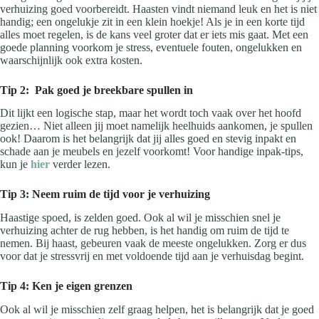
verhuizing goed voorbereidt. Haasten vindt niemand leuk en het is niet
handig; een ongelukje zit in een klein hoekje! Als je in een korte tijd
alles moet regelen, is de kans veel groter dat er iets mis gaat. Met een
goede planning voorkom je stress, eventuele fouten, ongelukken en
waarschijnlijk ook extra kosten.
Tip 2:
Pak goed je breekbare spullen in
Dit lijkt een logische stap, maar het wordt toch vaak over het hoofd
gezien… Niet alleen jij moet namelijk heelhuids aankomen, je spullen
ook! Daarom is het belangrijk dat jij alles goed en stevig inpakt en
schade aan je meubels en jezelf voorkomt! Voor handige inpak-tips,
kun je
hier
verder lezen.
Tip 3: Neem ruim de tijd voor je verhuizing
Haastige spoed, is zelden goed. Ook al wil je misschien snel je
verhuizing achter de rug hebben, is het handig om ruim de tijd te
nemen. Bij haast, gebeuren vaak de meeste ongelukken. Zorg er dus
voor dat je stressvrij en met voldoende tijd aan je verhuisdag begint.
Tip 4: Ken je eigen grenzen
Ook al wil je misschien zelf graag helpen, het is belangrijk dat je goed