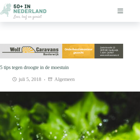
Ga
naar
de
inhoud
5 tips tegen droogte in de moestuin
juli 5, 2018
Algemeen