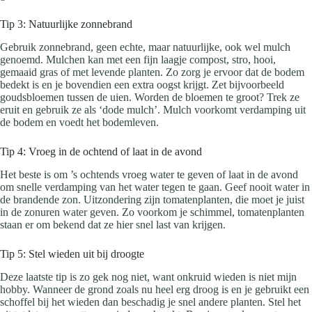
Tip 3: Natuurlijke zonnebrand
Gebruik zonnebrand, geen echte, maar natuurlijke, ook wel mulch
genoemd. Mulchen kan met een fijn laagje compost, stro, hooi,
gemaaid gras of met levende planten. Zo zorg je ervoor dat de bodem
bedekt is en je bovendien een extra oogst krijgt. Zet bijvoorbeeld
goudsbloemen tussen de uien. Worden de bloemen te groot? Trek ze
eruit en gebruik ze als ‘dode mulch’. Mulch voorkomt verdamping uit
de bodem en voedt het bodemleven.
Tip 4: Vroeg in de ochtend of laat in de avond
Het beste is om ’s ochtends vroeg water te geven of laat in de avond
om snelle verdamping van het water tegen te gaan. Geef nooit water in
de brandende zon. Uitzondering zijn tomatenplanten, die moet je juist
in de zonuren water geven. Zo voorkom je schimmel, tomatenplanten
staan er om bekend dat ze hier snel last van krijgen.
Tip 5: Stel wieden uit bij droogte
Deze laatste tip is zo gek nog niet, want onkruid wieden is niet mijn
hobby. Wanneer de grond zoals nu heel erg droog is en je gebruikt een
schoffel bij het wieden dan beschadig je snel andere planten. Stel het