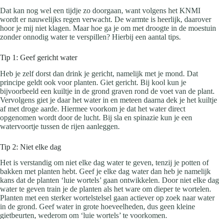
Dat kan nog wel een tijdje zo doorgaan, want volgens het KNMI
wordt er nauwelijks regen verwacht. De warmte is heerlijk, daarover
hoor je mij niet klagen. Maar hoe ga je om met droogte in de moestuin
zonder onnodig water te verspillen? Hierbij een aantal tips.
Tip 1: Geef gericht water
Heb je zelf dorst dan drink je gericht, namelijk met je mond. Dat
principe geldt ook voor planten. Giet gericht. Bij kool kun je
bijvoorbeeld een kuiltje in de grond graven rond de voet van de plant.
Vervolgens giet je daar het water in en meteen daarna dek je het kuiltje
af met droge aarde. Hiermee voorkom je dat het water direct
opgenomen wordt door de lucht. Bij sla en spinazie kun je een
watervoortje tussen de rijen aanleggen.
Tip 2: Niet elke dag
Het is verstandig om niet elke dag water te geven, tenzij je potten of
bakken met planten hebt. Geef je elke dag water dan heb je namelijk
kans dat de planten ‘luie wortels’ gaan ontwikkelen. Door niet elke dag
water te geven train je de planten als het ware om dieper te wortelen.
Planten met een sterker wortelstelsel gaan actiever op zoek naar water
in de grond. Geef water in grote hoeveelheden, dus geen kleine
gietbeurten, wederom om ‘luie wortels’ te voorkomen.