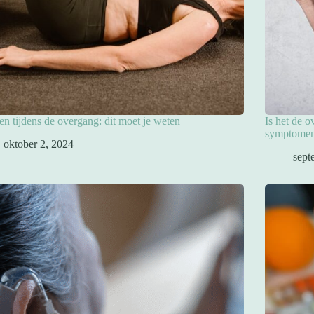
en tijdens de overgang: dit moet je weten
Is het de 
symptomen
oktober 2, 2024
sept