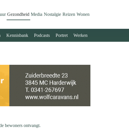
uur
Gezondheid
Media
Nostalgie
Reizen
Wonen
n
Kennisbank
Podcasts
Portret
Werken
m de bewoners ontvangt.