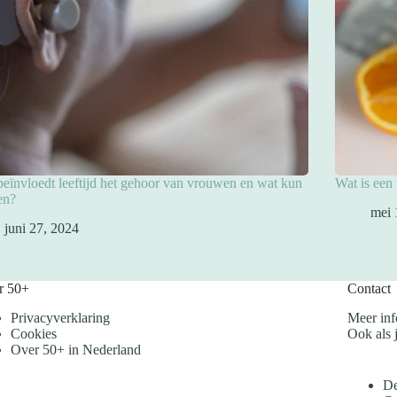
eïnvloedt leeftijd het gehoor van vrouwen en wat kun
Wat is een
en?
mei 
juni 27, 2024
r 50+
Contact
Privacyverklaring
Meer inf
Cookies
Ook als j
Over 50+ in Nederland
De