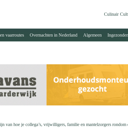
Culinair
Cult
 en vaarroutes
Overnachten in Nederland
Algemeen
Ingezonde
jn van hoe je collega’s, vrijwilligers, familie en mantelzorgers rondo