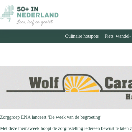
Ga
naar
de
inhoud
Culinaire hotspots
Fiets, wandel-
Zorggroep ENA lanceert ‘De week van de begroeting’
Met deze themaweek hoopt de zorginstelling iedereen bewust te laten zi