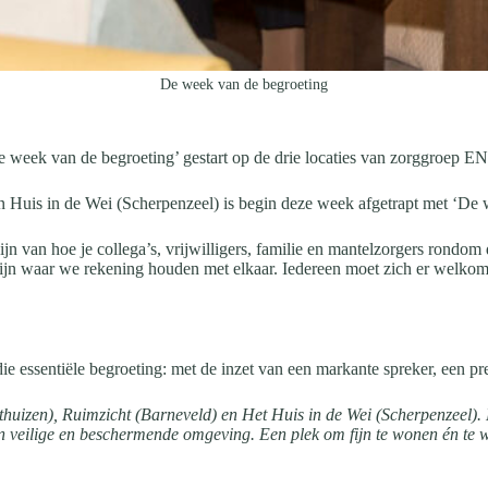
De week van de begroeting
van de begroeting’ gestart op de drie locaties van zorggroep E
Huis in de Wei (Scherpenzeel) is begin deze week afgetrapt met ‘De we
jn van hoe je collega’s, vrijwilligers, familie en mantelzorgers rondom
is zijn waar we rekening houden met elkaar. Iedereen moet zich er welk
 essentiële begroeting: met de inzet van een markante spreker, een prese
uizen), Ruimzicht (Barneveld) en Het Huis in de Wei (Scherpenzeel). 
n veilige en beschermende omgeving. Een plek om fijn te wonen én te