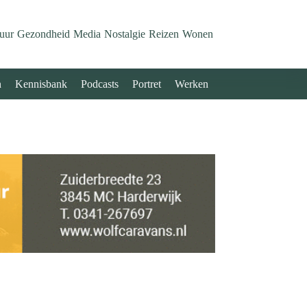
uur
Gezondheid
Media
Nostalgie
Reizen
Wonen
n
Kennisbank
Podcasts
Portret
Werken