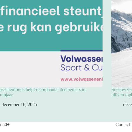
ssenenfonds helpt recordaantal deelnemers in
Sneeuwzeke
eumjaar
blijven to
december 16, 2025
dece
r 50+
Contact