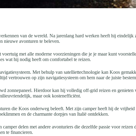
t verkennen van de wereld. Na jarenlang hard werken heeft hij eindeli
n nieuwe avonturen te beleven.
 voertuig met alle moderne voorzieningen die je je maar kunt voorstell
s wat hij nodig heeft om comfortabel te reizen.
vigatiesysteem. Met behulp van satelliettechnologie kan Koos gemakkel
ltijd vertrouwen op zijn navigatiesysteem om hem naar de juiste bestem
 zonnepaneel. Hierdoor kan hij volledig off-grid reizen en genieten v
ilieuvriendelijk, maar ook kostenefficiënt.
turen die Koos onderweg beleeft. Met zijn camper heeft hij de vrijheid 
eklimmen en de charmante dorpjes van Italië ontdekken.
 zijn camper delen met andere avonturiers die dezelfde passie voor reize
n te financieren.