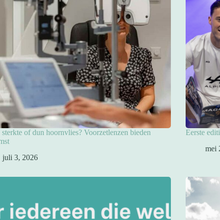
sterkte of dun hoornvlies? Voorzetlenzen bieden
Eerste edit
mst
mei 
juli 3, 2026