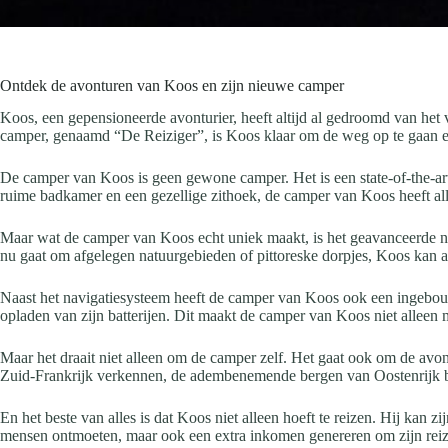
Ontdek de avonturen van Koos en zijn nieuwe camper
Koos, een gepensioneerde avonturier, heeft altijd al gedroomd van he
camper, genaamd “De Reiziger”, is Koos klaar om de weg op te gaan e
De camper van Koos is geen gewone camper. Het is een state-of-the-art
ruime badkamer en een gezellige zithoek, de camper van Koos heeft alle
Maar wat de camper van Koos echt uniek maakt, is het geavanceerde na
nu gaat om afgelegen natuurgebieden of pittoreske dorpjes, Koos kan a
Naast het navigatiesysteem heeft de camper van Koos ook een ingebouwd
opladen van zijn batterijen. Dit maakt de camper van Koos niet alleen m
Maar het draait niet alleen om de camper zelf. Het gaat ook om de avon
Zuid-Frankrijk verkennen, de adembenemende bergen van Oostenrijk b
En het beste van alles is dat Koos niet alleen hoeft te reizen. Hij kan
mensen ontmoeten, maar ook een extra inkomen genereren om zijn reize