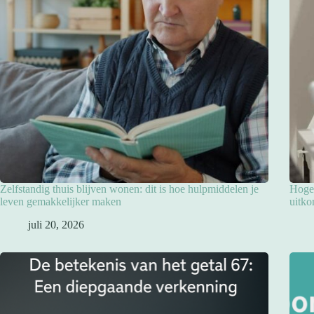
Zelfstandig thuis blijven wonen: dit is hoe hulpmiddelen je
Hoge 
leven gemakkelijker maken
uitko
juli 20, 2026