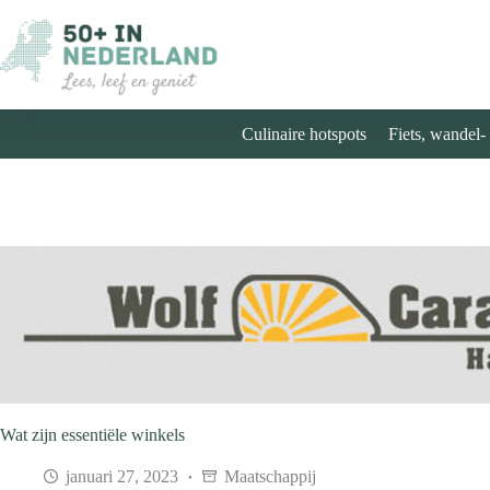
Ga
naar
de
inhoud
Culinaire hotspots
Fiets, wandel-
Wat zijn essentiële winkels
januari 27, 2023
Maatschappij