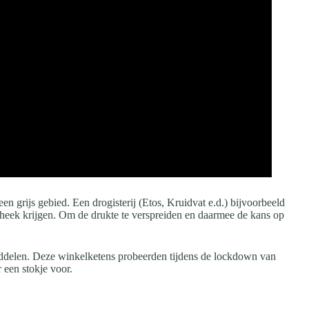
een grijs gebied. Een drogisterij (Etos, Kruidvat e.d.) bijvoorbeeld
heek krijgen. Om de drukte te verspreiden en daarmee de kans op
delen. Deze winkelketens probeerden tijdens de lockdown van
 een stokje voor.