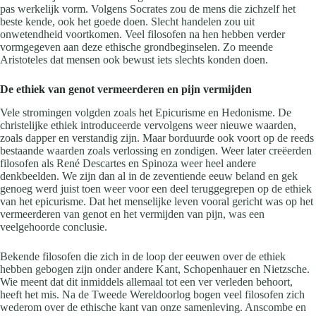
pas werkelijk vorm. Volgens Socrates zou de mens die zichzelf het
beste kende, ook het goede doen. Slecht handelen zou uit
onwetendheid voortkomen. Veel filosofen na hen hebben verder
vormgegeven aan deze ethische grondbeginselen. Zo meende
Aristoteles dat mensen ook bewust iets slechts konden doen.
De ethiek van genot vermeerderen en pijn vermijden
Vele stromingen volgden zoals het Epicurisme en Hedonisme. De
christelijke ethiek introduceerde vervolgens weer nieuwe waarden,
zoals dapper en verstandig zijn. Maar borduurde ook voort op de reeds
bestaande waarden zoals verlossing en zondigen. Weer later creëerden
filosofen als René Descartes en Spinoza weer heel andere
denkbeelden. We zijn dan al in de zeventiende eeuw beland en gek
genoeg werd juist toen weer voor een deel teruggegrepen op de ethiek
van het epicurisme. Dat het menselijke leven vooral gericht was op het
vermeerderen van genot en het vermijden van pijn, was een
veelgehoorde conclusie.
Bekende filosofen die zich in de loop der eeuwen over de ethiek
hebben gebogen zijn onder andere Kant, Schopenhauer en Nietzsche.
Wie meent dat dit inmiddels allemaal tot een ver verleden behoort,
heeft het mis. Na de Tweede Wereldoorlog bogen veel filosofen zich
wederom over de ethische kant van onze samenleving. Anscombe en