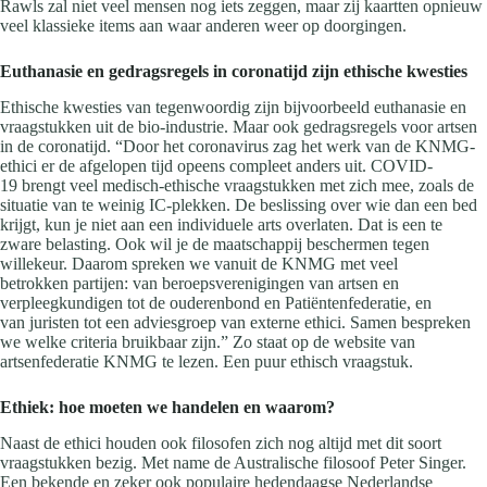
Rawls zal niet veel mensen nog iets zeggen, maar zij kaartten opnieuw
veel klassieke items aan waar anderen weer op doorgingen.
Euthanasie en gedragsregels in coronatijd zijn ethische kwesties
Ethische kwesties van tegenwoordig zijn bijvoorbeeld euthanasie en
vraagstukken uit de bio-industrie. Maar ook gedragsregels voor artsen
in de coronatijd. “Door het coronavirus zag het werk van de KNMG-
ethici er de afgelopen tijd opeens compleet anders uit. COVID-
19 brengt veel medisch-ethische vraagstukken met zich mee, zoals de
situatie van te weinig IC-plekken. De beslissing over wie dan een bed
krijgt, kun je niet aan een individuele arts overlaten. Dat is een te
zware belasting. Ook wil je de maatschappij beschermen tegen
willekeur. Daarom spreken we vanuit de KNMG met veel
betrokken partijen: van beroepsverenigingen van artsen en
verpleegkundigen tot de ouderenbond en Patiëntenfederatie, en
van juristen tot een adviesgroep van externe ethici. Samen bespreken
we welke criteria bruikbaar zijn.” Zo staat op de website van
artsenfederatie KNMG te lezen. Een puur ethisch vraagstuk.
Ethiek: hoe moeten we handelen en waarom?
Naast de ethici houden ook filosofen zich nog altijd met dit soort
vraagstukken bezig. Met name de Australische filosoof Peter Singer.
Een bekende en zeker ook populaire hedendaagse Nederlandse