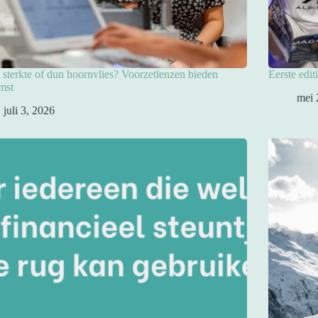
sterkte of dun hoornvlies? Voorzetlenzen bieden
Eerste edit
mst
mei 
juli 3, 2026