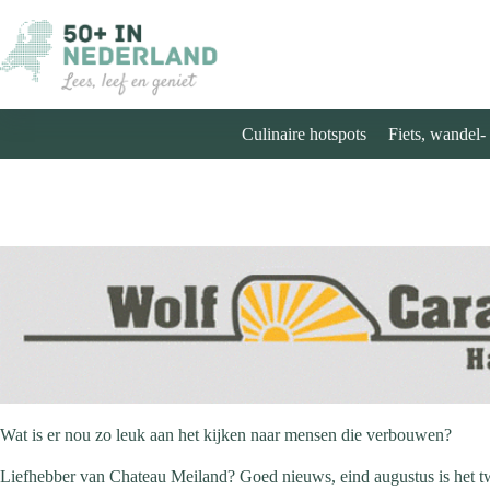
Ga
naar
de
inhoud
Culinaire hotspots
Fiets, wandel-
Wat is er nou zo leuk aan het kijken naar mensen die verbouwen?
Liefhebber van Chateau Meiland? Goed nieuws, eind augustus is het t