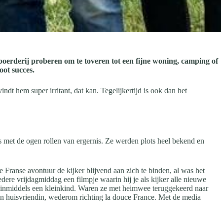
 boerderij proberen om te toveren tot een fijne woning, camping of
ot succes.
dt hem super irritant, dat kan. Tegelijkertijd is ook dan het
ls met de ogen rollen van ergernis. Ze werden plots heel bekend en
e Franse avontuur de kijker blijvend aan zich te binden, al was het
ere vrijdagmiddag een filmpje waarin hij je als kijker alle nieuwe
 en inmiddels een kleinkind. Waren ze met heimwee teruggekeerd naar
een huisvriendin, wederom richting la douce France. Met de media