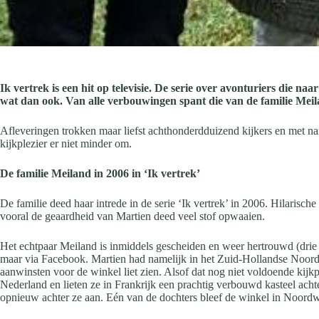
Ik vertrek is een hit op televisie. De serie over avonturiers die 
wat dan ook. Van alle verbouwingen spant die van de familie Mei
Afleveringen trokken maar liefst achthonderdduizend kijkers en met name
kijkplezier er niet minder om.
De familie Meiland in 2006 in ‘Ik vertrek’
De familie deed haar intrede in de serie ‘Ik vertrek’ in 2006. Hilarisc
vooral de geaardheid van Martien deed veel stof opwaaien.
Het echtpaar Meiland is inmiddels gescheiden en weer hertrouwd (drie ke
maar via Facebook. Martien had namelijk in het Zuid-Hollandse Noordwij
aanwinsten voor de winkel liet zien. Alsof dat nog niet voldoende kijk
Nederland en lieten ze in Frankrijk een prachtig verbouwd kasteel acht
opnieuw achter ze aan. Eén van de dochters bleef de winkel in Noordw