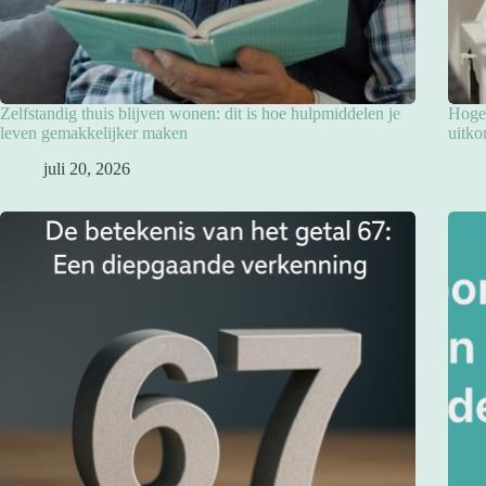
Zelfstandig thuis blijven wonen: dit is hoe hulpmiddelen je
Hoge 
leven gemakkelijker maken
uitko
juli 20, 2026