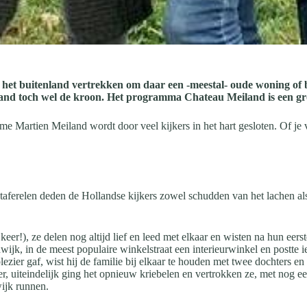
naar het buitenland vertrekken om daar een -meestal- oude woning of
land toch wel de kroon. Het programma Chateau Meiland is een gro
 Martien Meiland wordt door veel kijkers in het hart gesloten. Of je vin
he taferelen deden de Hollandse kijkers zowel schudden van het lachen a
er!), ze delen nog altijd lief en leed met elkaar en wisten na hun eerst
k, in de meest populaire winkelstraat een interieurwinkel en postte ied
plezier gaf, wist hij de familie bij elkaar te houden met twee dochters
er, uiteindelijk ging het opnieuw kriebelen en vertrokken ze, met nog 
ijk runnen.