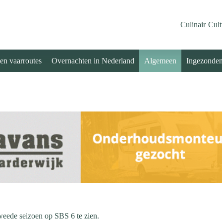
Culinair
Cult
 en vaarroutes
Overnachten in Nederland
Algemeen
Ingezonde
weede seizoen op SBS 6 te zien.