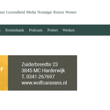
uur
Gezondheid
Media
Nostalgie
Reizen
Wonen
n
Kennisbank
Podcasts
Portret
Werken