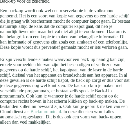
Back-up voor de zekerheid
Een back-up wordt ook wel een reservekopie in de volksmond
genoemd. Het is een soort van kopie van gegevens op een harde schijf
die je graag wilt beschermen mocht de computer kapot gaan. Er bestaat
natuurlijk altijd de kans dat de computer kapot gaat, dit heb je
natuurlijk liever niet maar het val niet altijd te voorkomen. Daarom is
het belangrijk om een kopie te maken van belangrijke informatie. Dit
kan informatie of gegevens zijn zoals een simkaart of een telefoonlijst.
Deze kopie wordt dus preventief gemaakt mocht er iets verloren gaan.
Er zijn verschillende situaties waarvoor een back-up handig kan zijn,
enkele voorbeelden hiervan zijn: het beschadigen of verliezen van
gegevens op de harde schijf, het kapotgaan van de laser in de harde
schijf, diefstal van het apparaat en brandschade aan het apparaat. In al
deze gevallen is de harde schijf kapot, de back up zorgt er dus voor dat
je deze gegevens nog wel kunt zien. De back-up kun je maken met
verschillende programma’s, er bestaat zelfs speciale Back-Up
programma’s. Ook kun je wanneer je de harde schijf opent op de
computer rechts boven in het scherm klikken op back-up maken. De
bestanden zullen nu bewaard zijn. Ook kun je gebruik maken van een
Cloud dienst als
Backupruimte.nl
. In deze diensten wordt alles
automatisch opgeslagen. Dit is dus ook een vorm van back- uppen,
alleen dan veel makkelijker.