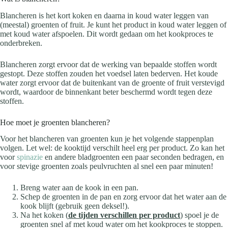
Blancheren is het kort koken en daarna in koud water leggen van
(meestal) groenten of fruit. Je kunt het product in koud water leggen of
met koud water afspoelen. Dit wordt gedaan om het kookproces te
onderbreken.
Blancheren zorgt ervoor dat de werking van bepaalde stoffen wordt
gestopt. Deze stoffen zouden het voedsel laten bederven. Het koude
water zorgt ervoor dat de buitenkant van de groente of fruit verstevigd
wordt, waardoor de binnenkant beter beschermd wordt tegen deze
stoffen.
Hoe moet je groenten blancheren?
Voor het blancheren van groenten kun je het volgende stappenplan
volgen. Let wel: de kooktijd verschilt heel erg per product. Zo kan het
voor
spinazie
en andere bladgroenten een paar seconden bedragen, en
voor stevige groenten zoals peulvruchten al snel een paar minuten!
Breng water aan de kook in een pan.
Schep de groenten in de pan en zorg ervoor dat het water aan de
kook blijft (gebruik geen deksel!).
Na het koken (
de tijden verschillen per product
) spoel je de
groenten snel af met koud water om het kookproces te stoppen.