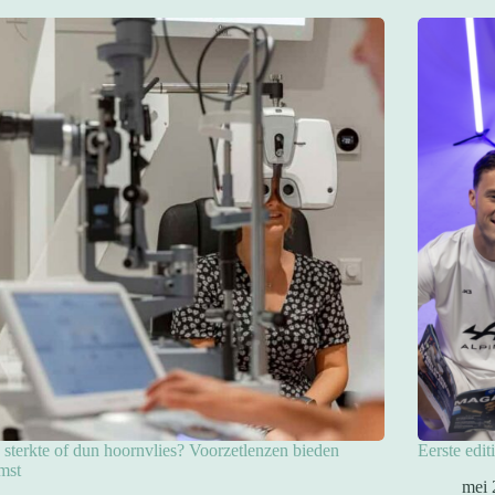
sterkte of dun hoornvlies? Voorzetlenzen bieden
Eerste edit
mst
mei 