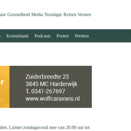
uur
Gezondheid
Media
Nostalgie
Reizen
Wonen
n
Kennisbank
Podcasts
Portret
Werken
eden. Luister zondagavond mee van 20.00 uur tot