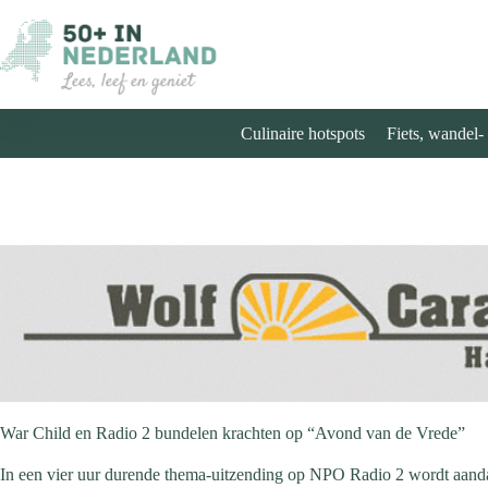
Ga
naar
de
inhoud
Culinaire hotspots
Fiets, wandel-
War Child en Radio 2 bundelen krachten op “Avond van de Vrede”
In een vier uur durende thema-uitzending op NPO Radio 2 wordt aanda