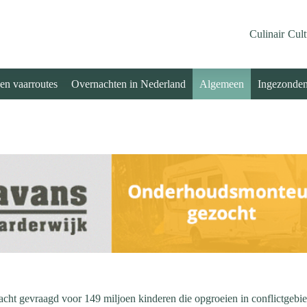
Culinair
Cult
 en vaarroutes
Overnachten in Nederland
Algemeen
Ingezonde
cht gevraagd voor 149 miljoen kinderen die opgroeien in conflictgebi