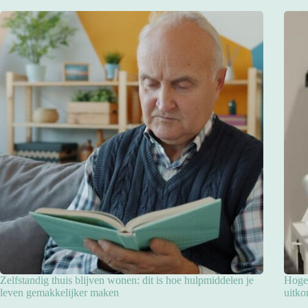
Zelfstandig thuis blijven wonen: dit is hoe hulpmiddelen je
Hoge 
leven gemakkelijker maken
uitko