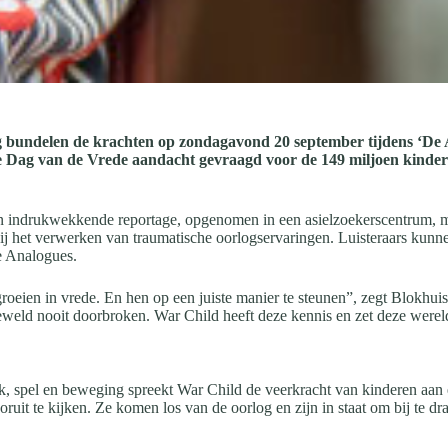
 bundelen de krachten op zondagavond 20 september tijdens ‘De 
 Dag van de Vrede aandacht gevraagd voor de 149 miljoen kindere
en indrukwekkende reportage, opgenomen in een asielzoekerscentrum,
bij het verwerken van traumatische oorlogservaringen. Luisteraars kunn
he Analogues.
pgroeien in vrede. En hen op een juiste manier te steunen”, zegt Blokhui
geweld nooit doorbroken. War Child heeft deze kennis en zet deze werel
ek, spel en beweging spreekt War Child de veerkracht van kinderen aan 
oruit te kijken. Ze komen los van de oorlog en zijn in staat om bij t