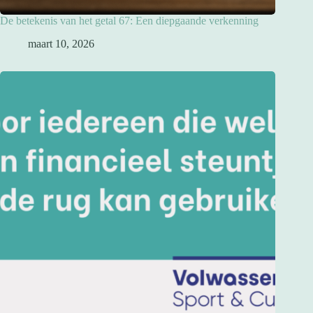
De betekenis van het getal 67: Een diepgaande verkenning
maart 10, 2026