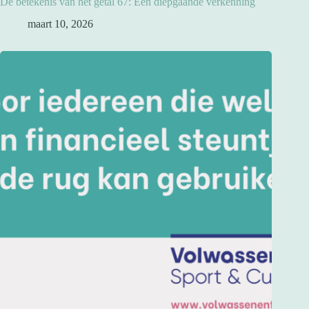
De betekenis van het getal 67: Een diepgaande verkenning
maart 10, 2026