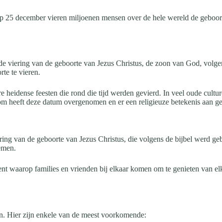
 op 25 december vieren miljoenen mensen over de hele wereld de geboort
de viering van de geboorte van Jezus Christus, de zoon van God, volgen
te te vieren.
e heidense feesten die rond die tijd werden gevierd. In veel oude cu
dom heeft deze datum overgenomen en er een religieuze betekenis aan g
iering van de geboorte van Jezus Christus, die volgens de bijbel werd ge
emen.
ent waarop families en vrienden bij elkaar komen om te genieten van el
en. Hier zijn enkele van de meest voorkomende: