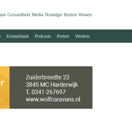
uur
Gezondheid
Media
Nostalgie
Reizen
Wonen
n
Kennisbank
Podcasts
Portret
Werken