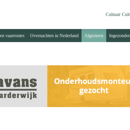
Culinair
Cult
 en vaarroutes
Overnachten in Nederland
Algemeen
Ingezonde