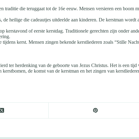
 traditie die teruggaat tot de 16e eeuw. Mensen versieren een boom met
 de heilige die cadeautjes uitdeelde aan kinderen. De kerstman wordt af
 op kerstavond of eerste kerstdag. Traditionele gerechten zijn onder a
ering.
tie tijdens kerst. Mensen zingen bekende kerstliederen zoals “Stille Nach
evierd ter herdenking van de geboorte van Jezus Christus. Het is een ti
an kerstbomen, de komst van de kerstman en het zingen van kerstliederen