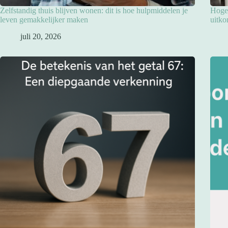
Zelfstandig thuis blijven wonen: dit is hoe hulpmiddelen je
Hoge 
leven gemakkelijker maken
uitko
juli 20, 2026