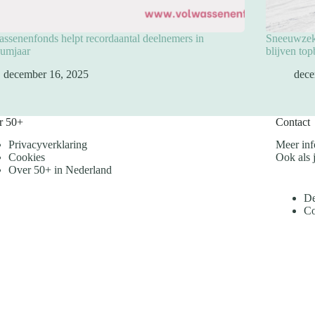
ssenenfonds helpt recordaantal deelnemers in
Sneeuwzeke
eumjaar
blijven to
december 16, 2025
dece
r 50+
Contact
Privacyverklaring
Meer inf
Cookies
Ook als j
Over 50+ in Nederland
De
Co