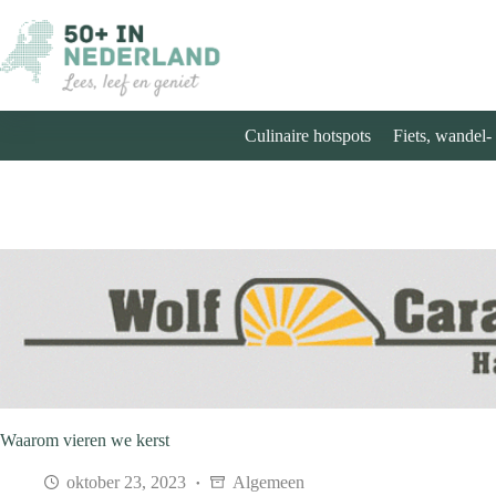
Ga
naar
de
inhoud
Culinaire hotspots
Fiets, wandel-
Waarom vieren we kerst
oktober 23, 2023
Algemeen