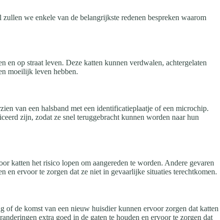
kel zullen we enkele van de belangrijkste redenen bespreken waarom
n en op straat leven. Deze katten kunnen verdwalen, achtergelaten
en moeilijk leven hebben.
ien van een halsband met een identificatieplaatje of een microchip.
ificeerd zijn, zodat ze snel teruggebracht kunnen worden naar hun
oor katten het risico lopen om aangereden te worden. Andere gevaren
 en ervoor te zorgen dat ze niet in gevaarlijke situaties terechtkomen.
ng of de komst van een nieuw huisdier kunnen ervoor zorgen dat katten
randeringen extra goed in de gaten te houden en ervoor te zorgen dat