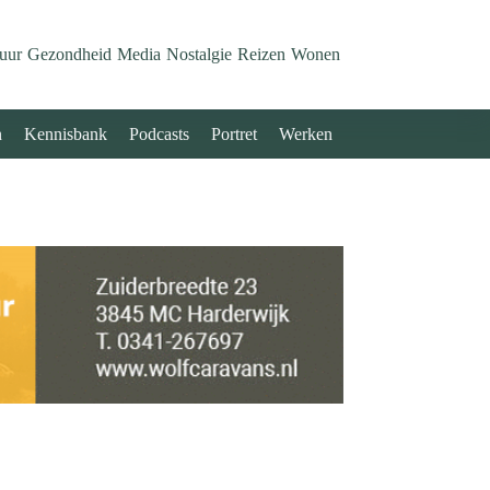
uur
Gezondheid
Media
Nostalgie
Reizen
Wonen
n
Kennisbank
Podcasts
Portret
Werken