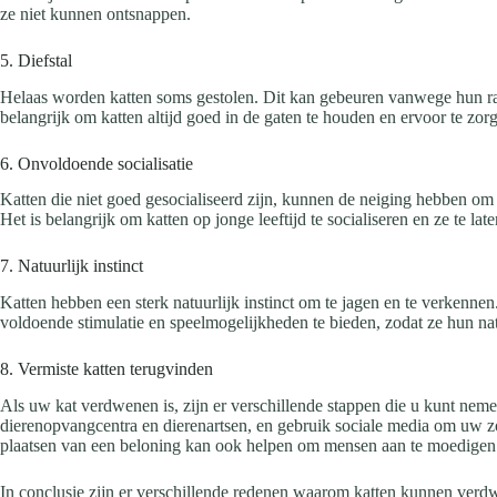
ze niet kunnen ontsnappen.
5. Diefstal
Helaas worden katten soms gestolen. Dit kan gebeuren vanwege hun ras,
belangrijk om katten altijd goed in de gaten te houden en ervoor te zo
6. Onvoldoende socialisatie
Katten die niet goed gesocialiseerd zijn, kunnen de neiging hebben om w
Het is belangrijk om katten op jonge leeftijd te socialiseren en ze te l
7. Natuurlijk instinct
Katten hebben een sterk natuurlijk instinct om te jagen en te verkenn
voldoende stimulatie en speelmogelijkheden te bieden, zodat ze hun na
8. Vermiste katten terugvinden
Als uw kat verdwenen is, zijn er verschillende stappen die u kunt nemen
dierenopvangcentra en dierenartsen, en gebruik sociale media om uw zo
plaatsen van een beloning kan ook helpen om mensen aan te moedigen
In conclusie zijn er verschillende redenen waarom katten kunnen verdwi