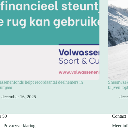
ssenenfonds helpt recordaantal deelnemers in
Sneeuwzeke
eumjaar
blijven to
december 16, 2025
dece
r 50+
Contact
Privacyverklaring
Meer inf