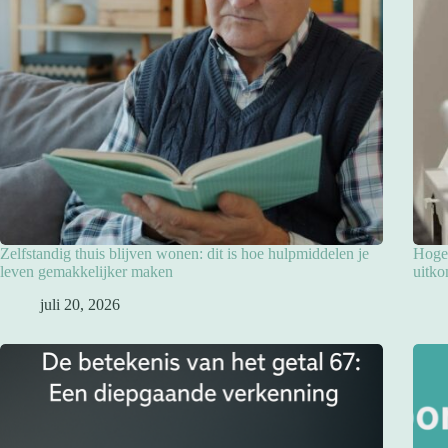
Zelfstandig thuis blijven wonen: dit is hoe hulpmiddelen je
Hoge 
leven gemakkelijker maken
uitko
juli 20, 2026