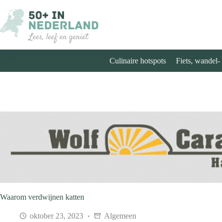
Ga
naar
de
inhoud
Culinaire hotspots
Fiets, wandel-
Waarom verdwijnen katten
oktober 23, 2023
Algemeen