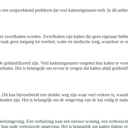
 een zorgwekkend probleem dat veel katteneigenaren treft. In dit arti
e zwerfkatten worden. Zwerfkatten zijn katten die geen eigenaar hebbe
vaak geen toegang tot voedsel, water en medische zorg, waardoor ze e
geïdentificeerd zijn. Veel katteneigenaren vergeten hun katten te voorz
rhalen. Het is belangrijk om ervoor te zorgen dat katten altijd geïdent
Dit kan bijvoorbeeld een drukke weg zijn waar veel verkeer is, waard
katten zijn. Het is belangrijk om de omgeving van de kat veilig te maken
hun leefomgeving. Een verhuizing naar een nieuwe woning, een verbouwi
 hun oude vertrouwde omgeving. Het is belangrijk om katten tijdens ve