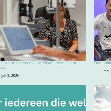
sterkte of dun hoornvlies? Voorzetlenzen bieden
Eerste edit
mst
mei 
juli 3, 2026